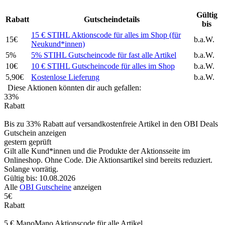
Gültig
Rabatt
Gutscheindetails
bis
15 € STIHL Aktionscode für alles im Shop (für
15€
b.a.W.
Neukund*innen)
5%
5% STIHL Gutscheincode für fast alle Artikel
b.a.W.
10€
10 € STIHL Gutscheincode für alles im Shop
b.a.W.
5,90€
Kostenlose Lieferung
b.a.W.
Diese Aktionen könnten dir auch gefallen:
33%
Rabatt
Bis zu 33% Rabatt auf versandkostenfreie Artikel in den OBI Deals
Gutschein anzeigen
gestern geprüft
Gilt alle Kund*innen und die Produkte der Aktionsseite im
Onlineshop. Ohne Code. Die Aktionsartikel sind bereits reduziert.
Solange vorrätig.
Gültig bis: 10.08.2026
Alle
OBI Gutscheine
anzeigen
5€
Rabatt
5 € ManoMano Aktionscode für alle Artikel