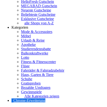
HelloFresh Gutschein
MEGABAD Gutschein
Neueste Gutscheine
Beliebteste Gutscheine
Exklusive Gutscheine
alle Shops von A-Z
Kategorien
Mode & Accessoires
Möbel
Urlaub & Reise
Apotheke
Studierendenrabatte
Balkonkraftwerke
Lotto
Fitness & Fitnesscenter
Flüge
Fahrräder & Fahrradzubehör
Haus, Garten & Tiere
Schuhe
Gratisproben
Bezahlte Umfragen
Gewinnspiele
Alle Kategorien zeigen
Chrome-Erweiterung