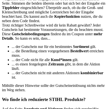
Seite. Stimmen die beiden überein oder hat sich bei der Eingabe ein
Tippfehler
eingeschlichen? Überprüfe auch, ob du die Groß- und
Kleinschreibung und mögliche Leerzeichen bei der Eingabe
beachtet hast. Du kannst auch die
Kopierfunktion
nutzen, die du
neben dem Code findest.
Trotz richtiger Schreibweise wird dir kein Rabatt gewährt? Jeder
Gutschein hat bestimmte Voraussetzungen, die du beachten musst.
Diese
Gutscheinbedingungen
findest du im Coupon unter
mehr
Details
. So kann es sein, dass...
... der Gutschein nur für ein bestimmtes
Sortiment
gilt.
... die Bestellung einen vorgegebenen
Bestellwert
erreichen
muss.
... der Code nicht für alle
Kund*innen
gilt.
... es einen festgelegten
Zeitraum
gibt, in dem die Aktion
läuft.
... der Gutschein nicht mit anderen Aktionen
kombinierbar
ist.
Mithilfe dieser Hinweise sollte der Gutscheineinlösung nichts mehr
im Weg stehen.
Wo finde ich reduzierte STIHL Produkte?
Auf der Seite
Angebote und Aktionen
finden sich regelmäßig