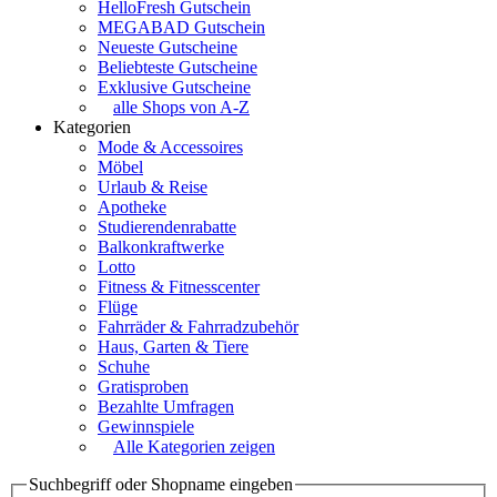
HelloFresh Gutschein
MEGABAD Gutschein
Neueste Gutscheine
Beliebteste Gutscheine
Exklusive Gutscheine
alle Shops von A-Z
Kategorien
Mode & Accessoires
Möbel
Urlaub & Reise
Apotheke
Studierendenrabatte
Balkonkraftwerke
Lotto
Fitness & Fitnesscenter
Flüge
Fahrräder & Fahrradzubehör
Haus, Garten & Tiere
Schuhe
Gratisproben
Bezahlte Umfragen
Gewinnspiele
Alle Kategorien zeigen
Suchbegriff oder Shopname eingeben