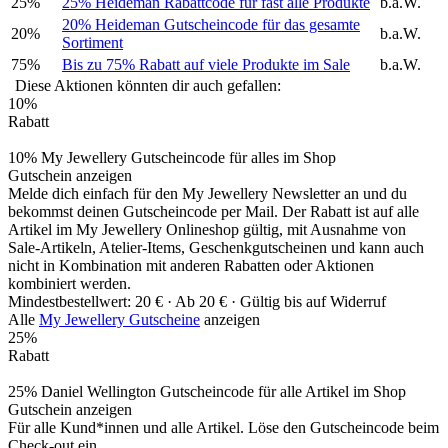
25%
25% Heideman Rabattcode für fast alle Produkte
b.a.W.
20% Heideman Gutscheincode für das gesamte
20%
b.a.W.
Sortiment
75%
Bis zu 75% Rabatt auf viele Produkte im Sale
b.a.W.
Diese Aktionen könnten dir auch gefallen:
10%
Rabatt
10% My Jewellery Gutscheincode für alles im Shop
Gutschein anzeigen
Melde dich einfach für den My Jewellery Newsletter an und du
bekommst deinen Gutscheincode per Mail. Der Rabatt ist auf alle
Artikel im My Jewellery Onlineshop gültig, mit Ausnahme von
Sale-Artikeln, Atelier-Items, Geschenkgutscheinen und kann auch
nicht in Kombination mit anderen Rabatten oder Aktionen
kombiniert werden.
Mindestbestellwert: 20 € ·
Ab 20 € ·
Gültig bis auf Widerruf
Alle
My Jewellery Gutscheine
anzeigen
25%
Rabatt
25% Daniel Wellington Gutscheincode für alle Artikel im Shop
Gutschein anzeigen
Für alle Kund*innen und alle Artikel. Löse den Gutscheincode beim
Check-out ein.