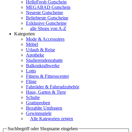
HelloFresh Gutschein
MEGABAD Gutschein
Neueste Gutscheine
Beliebteste Gutscheine
Exklusive Gutscheine
alle Shops von A-Z
Kategorien
Mode & Accessoires
Möbel
Urlaub & Reise
Apotheke
Studierendenrabatte
Balkonkraftwerke
Lotto
Fitness & Fitnesscenter
Flüge
Fahrräder & Fahrradzubehör
Haus, Garten & Tiere
Schuhe
Gratisproben
Bezahlte Umfragen
Gewinnspiele
Alle Kategorien zeigen
Suchbegriff oder Shopname eingeben