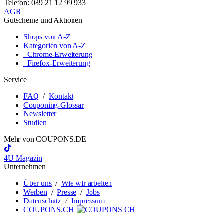
Telefon: 089 21 12 99 933
AGB
Gutscheine und Aktionen
Shops von A-Z
Kategorien von A-Z
Chrome-Erweiterung
Firefox-Erweiterung
Service
FAQ
/
Kontakt
Couponing-Glossar
Newsletter
Studien
Mehr von
COUPONS
.DE
4U Magazin
Unternehmen
Über uns
/
Wie wir arbeiten
Werben
/
Presse
/
Jobs
Datenschutz
/
Impressum
COUPONS.CH