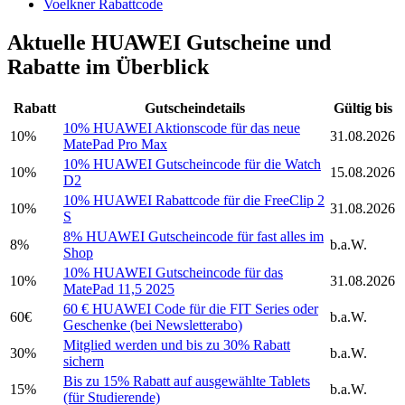
Voelkner Rabattcode
Aktuelle HUAWEI Gutscheine und
Rabatte im Überblick
Rabatt
Gutscheindetails
Gültig bis
10% HUAWEI Aktionscode für das neue
10%
31.08.2026
MatePad Pro Max
10% HUAWEI Gutscheincode für die Watch
10%
15.08.2026
D2
10% HUAWEI Rabattcode für die FreeClip 2
10%
31.08.2026
S
8% HUAWEI Gutscheincode für fast alles im
8%
b.a.W.
Shop
10% HUAWEI Gutscheincode für das
10%
31.08.2026
MatePad 11,5 2025
60 € HUAWEI Code für die FIT Series oder
60€
b.a.W.
Geschenke (bei Newsletterabo)
Mitglied werden und bis zu 30% Rabatt
30%
b.a.W.
sichern
Bis zu 15% Rabatt auf ausgewählte Tablets
15%
b.a.W.
(für Studierende)