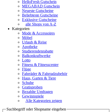
HelloFresh Gutschein
MEGABAD Gutschein
Neueste Gutscheine
Beliebteste Gutscheine
Exklusive Gutscheine
alle Shops von A-Z
Kategorien
Mode & Accessoires
Möbel
Urlaub & Reise
Apotheke
Studierendenrabatte
Balkonkraftwerke
Lotto
Fitness & Fitnesscenter
Flüge
Fahrräder & Fahrradzubehör
Haus, Garten & Tiere
Schuhe
Gratisproben
Bezahlte Umfragen
Gewinnspiele
Alle Kategorien zeigen
Suchbegriff oder Shopname eingeben