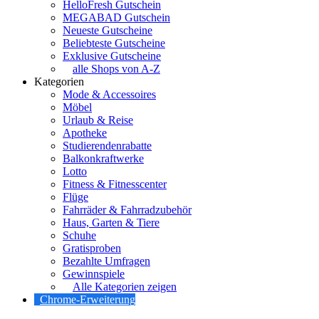
HelloFresh Gutschein
MEGABAD Gutschein
Neueste Gutscheine
Beliebteste Gutscheine
Exklusive Gutscheine
alle Shops von A-Z
Kategorien
Mode & Accessoires
Möbel
Urlaub & Reise
Apotheke
Studierendenrabatte
Balkonkraftwerke
Lotto
Fitness & Fitnesscenter
Flüge
Fahrräder & Fahrradzubehör
Haus, Garten & Tiere
Schuhe
Gratisproben
Bezahlte Umfragen
Gewinnspiele
Alle Kategorien zeigen
Chrome-Erweiterung