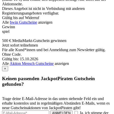
Aktionsseite.
Dieses Angebot ist nicht in Verbindung mit anderen
Registrierungsangeboten verfügbar.
Gültig bis auf Widerruf
Alle
bwin Gutscheine
anzeigen
Gewinn
spiel
500 € MediaMarkt-Gutschein gewinnen
Jetzt sofort teilnehmen
Für alle Kund*innen und bei Anmeldung zum Newsletter gültig.
Ohne Code.
Gültig bis: 15.10.2026
Alle
Aktion Mensch Gutscheine
anzeigen
×
Keinen passenden JackpotPiraten Gutschein
gefunden?
Trage deine E-Mail-Adresse in das unten stehende Feld ein und
erhalte kostenlos und in regelmäßigen Abständen E-Mails, wenn es
neue Gutscheinaktionen von JackpotPiraten gibt!
Ja, ich stimme der
ANMELDEN