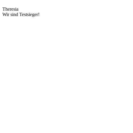
Theresia
Wir sind Testsieger!