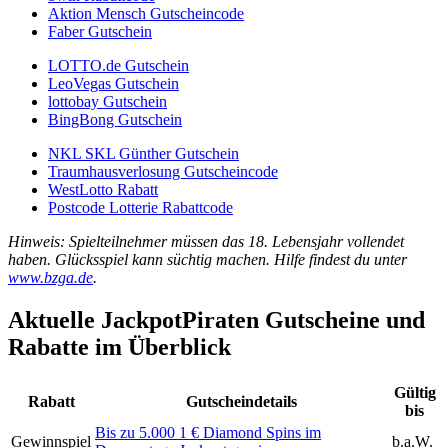
Aktion Mensch Gutscheincode
Faber Gutschein
LOTTO.de Gutschein
LeoVegas Gutschein
lottobay Gutschein
BingBong Gutschein
NKL SKL Günther Gutschein
Traumhausverlosung Gutscheincode
WestLotto Rabatt
Postcode Lotterie Rabattcode
Hinweis: Spielteilnehmer müssen das 18. Lebensjahr vollendet
haben. Glücksspiel kann süchtig machen. Hilfe findest du unter
www.bzga.de
.
Aktuelle JackpotPiraten Gutscheine und
Rabatte im Überblick
Gültig
Rabatt
Gutscheindetails
bis
Bis zu 5.000 1 € Diamond Spins im
Gewinnspiel
b.a.W.