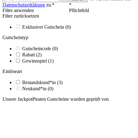
Datenschutzerklärung
zu.*
*
Filter anwenden
Pflichtfeld
Filter zurücksetzen
Exklusiver Gutschein
(0)
Gutscheintyp
Gutscheincode
(0)
Rabatt
(2)
Gewinnspiel
(1)
Einlöseart
Bestandskund*in
(3)
Neukund*in
(0)
Unsere JackpotPiraten Gutscheine wurden geprüft von