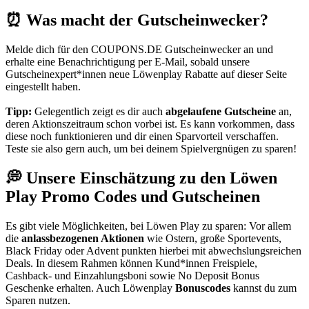
⏰ Was macht der Gutscheinwecker?
Melde dich für den
COUPONS
.DE
Gutscheinwecker
an und
erhalte eine Benachrichtigung per E-Mail, sobald unsere
Gutscheinexpert*innen neue Löwenplay Rabatte auf dieser Seite
eingestellt haben.
Tipp:
Gelegentlich zeigt es dir auch
abgelaufene Gutscheine
an,
deren Aktionszeitraum schon vorbei ist. Es kann vorkommen, dass
diese noch funktionieren und dir einen Sparvorteil verschaffen.
Teste sie also gern auch, um bei deinem Spielvergnügen zu sparen!
💭 Unsere Einschätzung zu den Löwen
Play Promo Codes und Gutscheinen
Es gibt viele Möglichkeiten, bei Löwen Play zu sparen: Vor allem
die
anlassbezogenen Aktionen
wie Ostern, große Sportevents,
Black Friday oder Advent punkten hierbei mit abwechslungsreichen
Deals. In diesem Rahmen können Kund*innen Freispiele,
Cashback- und Einzahlungsboni sowie No Deposit Bonus
Geschenke erhalten. Auch Löwenplay
Bonuscodes
kannst du zum
Sparen nutzen.