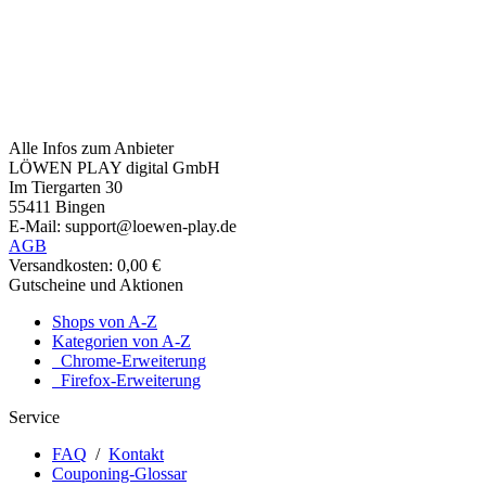
Alle Infos zum Anbieter
LÖWEN PLAY digital GmbH
Im Tiergarten 30
55411 Bingen
E-Mail: support@loewen-play.de
AGB
Versandkosten: 0,00 €
Gutscheine und Aktionen
Shops von A-Z
Kategorien von A-Z
Chrome-Erweiterung
Firefox-Erweiterung
Service
FAQ
/
Kontakt
Couponing-Glossar