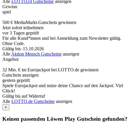
Alle
LOTTO24 Gutscheine
anzeigen
Gewinn
spiel
500 € MediaMarkt-Gutschein gewinnen
Jetzt sofort teilnehmen
vor 3 Tagen geprüft
Für alle Kund*innen und bei Anmeldung zum Newsletter gültig.
Ohne Code.
Gültig bis: 15.10.2026
Alle
Aktion Mensch Gutscheine
anzeigen
Angebot
32 Mio. € im Eurojackpot bei LOTTO.de gewinnen
Gutschein anzeigen
gestern geprüft
Spiele Eurojackpot und nutze deine Chance auf den Jackpot. Viel
Glück!
Gültig bis auf Widerruf
Alle
LOTTO.de Gutscheine
anzeigen
×
Keinen passenden Löwen Play Gutschein gefunden?