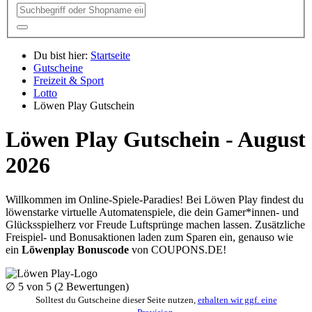
Du bist hier:
Startseite
Gutscheine
Freizeit & Sport
Lotto
Löwen Play Gutschein
Löwen Play Gutschein - August
2026
Willkommen im Online-Spiele-Paradies! Bei Löwen Play findest du
löwenstarke virtuelle Automatenspiele, die dein Gamer*innen- und
Glücksspielherz vor Freude Luftsprünge machen lassen. Zusätzliche
Freispiel- und Bonusaktionen laden zum Sparen ein, genauso wie
ein
Löwenplay Bonuscode
von
COUPONS
.DE
!
∅
5
von 5 (
2
Bewertungen)
Solltest du Gutscheine dieser Seite nutzen,
erhalten wir ggf. eine