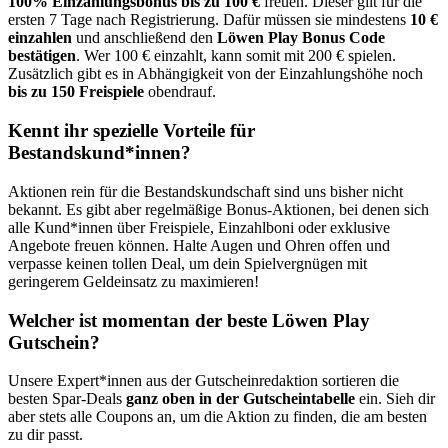
100% Einzahlungsbonus bis zu 100 €
freuen. Dieser gilt für die
ersten 7 Tage nach Registrierung. Dafür müssen sie mindestens
10 €
einzahlen
und anschließend den
Löwen Play Bonus Code
bestätigen
. Wer 100 € einzahlt, kann somit mit 200 € spielen.
Zusätzlich gibt es in Abhängigkeit von der Einzahlungshöhe noch
bis zu 150 Freispiele
obendrauf.
Kennt ihr spezielle Vorteile für
Bestandskund*innen?
Aktionen rein für die Bestandskundschaft sind uns bisher nicht
bekannt. Es gibt aber regelmäßige Bonus-Aktionen, bei denen sich
alle Kund*innen über Freispiele, Einzahlboni oder exklusive
Angebote freuen können. Halte Augen und Ohren offen und
verpasse keinen tollen Deal, um dein Spielvergnügen mit
geringerem Geldeinsatz zu maximieren!
Welcher ist momentan der beste Löwen Play
Gutschein?
Unsere Expert*innen aus der Gutscheinredaktion sortieren die
besten Spar-Deals
ganz oben in der Gutscheintabelle
ein. Sieh dir
aber stets alle Coupons an, um die Aktion zu finden, die am besten
zu dir passt.