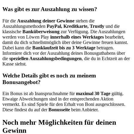
Was gibt es zur Auszahlung zu wissen?
Für die
Auszahlung deiner Gewinne
stehen die
Auszahlungsmethoden
PayPal, Kreditkarte, Trustly
und die
klassische
Banküberweisung
zur Verfügung. Die Auszahlungen
werden von Löwen Play
innerhalb eines Werktages
bearbeitet,
damit du dich schnellstmöglich über deine Gewinne freuen kannst.
Dabei kann die
Banklaufzeit bis zu 3 Werktage
betragen.
Informiere dich vor der Auszahlung deines Bonusguthabens über
die
speziellen Auszahlungsbedingungen
, die du in Echtzeit an der
Kasse siehst.
Welche Details gibt es noch zu meinem
Bonusangebot?
Ein Bonus ist ab Inanspruchnahme für
maximal 30 Tage
gültig.
Etwaige Abweichungen sind in der entsprechenden Aktion
vermerkt. Es sind Spiele für den Erhalt von Boni ausgeschlossen.
Diese findest du auf der
Bonusseite
beim Anbieter.
Noch mehr Möglichkeiten für deinen
Gewinn