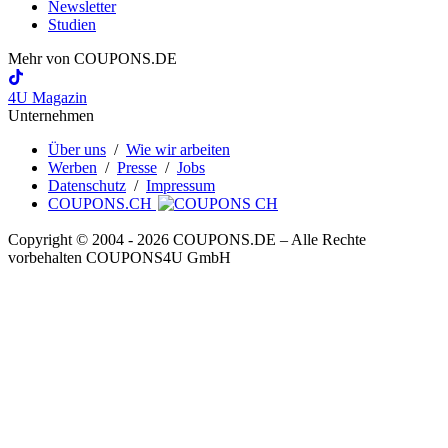
Newsletter
Studien
Mehr von
COUPONS
.DE
4U Magazin
Unternehmen
Über uns
/
Wie wir arbeiten
Werben
/
Presse
/
Jobs
Datenschutz
/
Impressum
COUPONS.CH
Copyright © 2004 ‐ 2026
COUPONS
.DE
– Alle Rechte
vorbehalten COUPONS4U GmbH