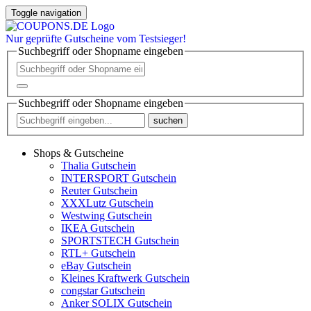
Toggle navigation
Nur
geprüfte
Gutscheine vom Testsieger!
Suchbegriff oder Shopname eingeben
Suchbegriff oder Shopname eingeben
suchen
Shops & Gutscheine
Thalia Gutschein
INTERSPORT Gutschein
Reuter Gutschein
XXXLutz Gutschein
Westwing Gutschein
IKEA Gutschein
SPORTSTECH Gutschein
RTL+ Gutschein
eBay Gutschein
Kleines Kraftwerk Gutschein
congstar Gutschein
Anker SOLIX Gutschein