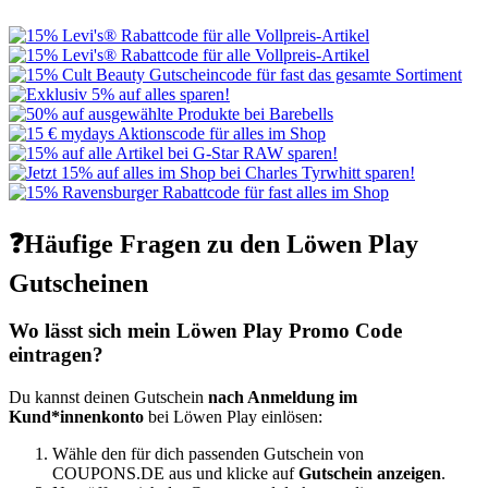
❓Häufige Fragen zu den Löwen Play
Gutscheinen
Wo lässt sich mein Löwen Play Promo Code
eintragen?
Du kannst deinen Gutschein
nach Anmeldung im
Kund*innenkonto
bei Löwen Play einlösen:
Wähle den für dich passenden Gutschein von
COUPONS
.DE
aus und klicke auf
Gutschein anzeigen
.