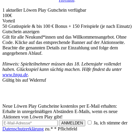
Provision
.
1
aktueller Löwen Play
Gutschein
verfügbar
100€
Vorteil
50 Gratisspiele & bis 100 € Bonus + 150 Freispiele (je nach Einsatz)
Gutschein anzeigen
Gilt für alle Neukund*innen und das Willkommensangebot. Ohne
Code. Klicke auf das entsprechende Banner auf der Aktionsseite.
Beachte die genannten Details zur Einzahlung und folge dem
angegebenen Ablauf.
Hinweis: Spielteilnehmer müssen das 18. Lebensjahr vollendet
haben. Glücksspiel kann süchtig machen. Hilfe findest du unter
www.bzga.de
.
Gültig bis auf Widerruf
Neue Löwen Play Gutscheine kostenlos per E-Mail erhalten:
Erhalte in unregelmäßigen Abständen E-Mails, wenn es neue
Aktionen von Löwen Play gibt!
Ja, ich stimme der
ANMELDEN
Datenschutzerklärung
zu.*
* Pflichtfeld