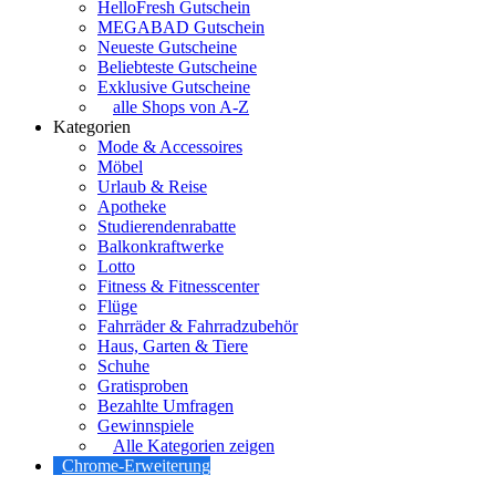
HelloFresh Gutschein
MEGABAD Gutschein
Neueste Gutscheine
Beliebteste Gutscheine
Exklusive Gutscheine
alle Shops von A-Z
Kategorien
Mode & Accessoires
Möbel
Urlaub & Reise
Apotheke
Studierendenrabatte
Balkonkraftwerke
Lotto
Fitness & Fitnesscenter
Flüge
Fahrräder & Fahrradzubehör
Haus, Garten & Tiere
Schuhe
Gratisproben
Bezahlte Umfragen
Gewinnspiele
Alle Kategorien zeigen
Chrome-Erweiterung