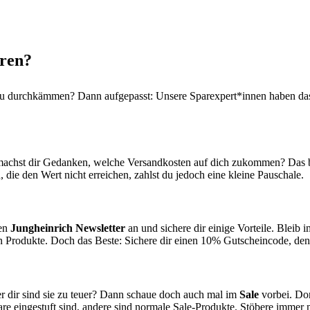
aren?
n zu durchkämmen? Dann aufgepasst: Unsere Sparexpert*innen haben da
 machst dir Gedanken, welche Versandkosten auf dich zukommen? Das 
 die den Wert nicht erreichen, zahlst du jedoch eine kleine Pauschale.
den
Jungheinrich Newsletter
an und sichere dir einige Vorteile. Bleib 
ten Produkte. Doch das Beste: Sichere dir einen 10% Gutscheincode, den
er dir sind sie zu teuer? Dann schaue doch auch mal im
Sale
vorbei. Dor
-Ware eingestuft sind, andere sind normale Sale-Produkte. Stöbere imme