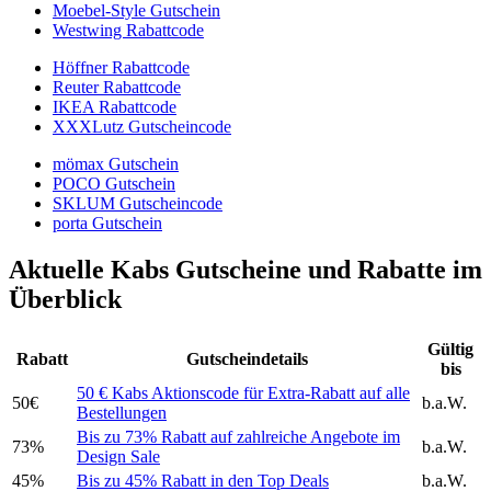
Moebel-Style Gutschein
Westwing Rabattcode
Höffner Rabattcode
Reuter Rabattcode
IKEA Rabattcode
XXXLutz Gutscheincode
mömax Gutschein
POCO Gutschein
SKLUM Gutscheincode
porta Gutschein
Aktuelle Kabs Gutscheine und Rabatte im
Überblick
Gültig
Rabatt
Gutscheindetails
bis
50 € Kabs Aktionscode für Extra-Rabatt auf alle
50€
b.a.W.
Bestellungen
Bis zu 73% Rabatt auf zahlreiche Angebote im
73%
b.a.W.
Design Sale
45%
Bis zu 45% Rabatt in den Top Deals
b.a.W.