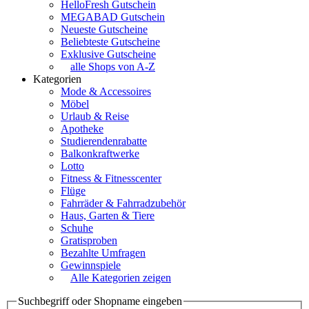
HelloFresh Gutschein
MEGABAD Gutschein
Neueste Gutscheine
Beliebteste Gutscheine
Exklusive Gutscheine
alle Shops von A-Z
Kategorien
Mode & Accessoires
Möbel
Urlaub & Reise
Apotheke
Studierendenrabatte
Balkonkraftwerke
Lotto
Fitness & Fitnesscenter
Flüge
Fahrräder & Fahrradzubehör
Haus, Garten & Tiere
Schuhe
Gratisproben
Bezahlte Umfragen
Gewinnspiele
Alle Kategorien zeigen
Suchbegriff oder Shopname eingeben