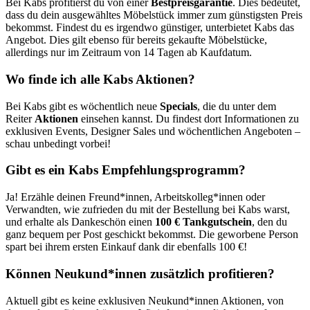
Bei Kabs profitierst du von einer
Bestpreisgarantie
. Dies bedeutet,
dass du dein ausgewähltes Möbelstück immer zum günstigsten Preis
bekommst. Findest du es irgendwo günstiger, unterbietet Kabs das
Angebot. Dies gilt ebenso für bereits gekaufte Möbelstücke,
allerdings nur im Zeitraum von 14 Tagen ab Kaufdatum.
Wo finde ich alle Kabs Aktionen?
Bei Kabs gibt es wöchentlich neue
Specials
, die du unter dem
Reiter
Aktionen
einsehen kannst. Du findest dort Informationen zu
exklusiven Events, Designer Sales und wöchentlichen Angeboten –
schau unbedingt vorbei!
Gibt es ein Kabs Empfehlungsprogramm?
Ja! Erzähle deinen Freund*innen, Arbeitskolleg*innen oder
Verwandten, wie zufrieden du mit der Bestellung bei Kabs warst,
und erhalte als Dankeschön einen
100 € Tankgutschein
, den du
ganz bequem per Post geschickt bekommst. Die geworbene Person
spart bei ihrem ersten Einkauf dank dir ebenfalls 100 €!
Können Neukund*innen zusätzlich profitieren?
Aktuell gibt es keine exklusiven Neukund*innen Aktionen, von