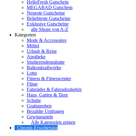
HelloFresh Gutschein
MEGABAD Gutschein
Neueste Gutscheine
Beliebteste Gutscheine
Exklusive Gutscheine
alle Shops von A-Z
Kategorien
Mode & Accessoires
Möbel
Urlaub & Reise
Apotheke
Studierendenrabatte
Balkonkraftwerke
Lotto
Fitness & Fitnesscenter
Flüge
Fahrräder & Fahrradzubehör
Haus, Garten & Tiere
Schuhe
Gratisproben
Bezahlte Umfragen
Gewinnspiele
Alle Kategorien zeigen
Chrome-Erweiterung