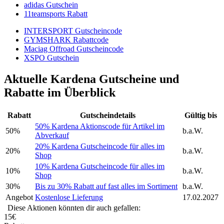
adidas Gutschein
11teamsports Rabatt
INTERSPORT Gutscheincode
GYMSHARK Rabattcode
Maciag Offroad Gutscheincode
XSPO Gutschein
Aktuelle Kardena Gutscheine und
Rabatte im Überblick
Rabatt
Gutscheindetails
Gültig bis
50% Kardena Aktionscode für Artikel im
50%
b.a.W.
Abverkauf
20% Kardena Gutscheincode für alles im
20%
b.a.W.
Shop
10% Kardena Gutscheincode für alles im
10%
b.a.W.
Shop
30%
Bis zu 30% Rabatt auf fast alles im Sortiment
b.a.W.
Angebot
Kostenlose Lieferung
17.02.2027
Diese Aktionen könnten dir auch gefallen:
15€