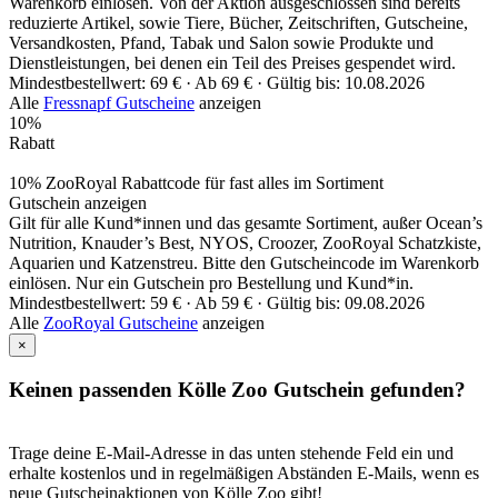
Warenkorb einlösen. Von der Aktion ausgeschlossen sind bereits
reduzierte Artikel, sowie Tiere, Bücher, Zeitschriften, Gutscheine,
Versandkosten, Pfand, Tabak und Salon sowie Produkte und
Dienstleistungen, bei denen ein Teil des Preises gespendet wird.
Mindestbestellwert: 69 € ·
Ab 69 € ·
Gültig bis: 10.08.2026
Alle
Fressnapf Gutscheine
anzeigen
10%
Rabatt
10% ZooRoyal Rabattcode für fast alles im Sortiment
Gutschein anzeigen
Gilt für alle Kund*innen und das gesamte Sortiment, außer Ocean’s
Nutrition, Knauder’s Best, NYOS, Croozer, ZooRoyal Schatzkiste,
Aquarien und Katzenstreu. Bitte den Gutscheincode im Warenkorb
einlösen. Nur ein Gutschein pro Bestellung und Kund*in.
Mindestbestellwert: 59 € ·
Ab 59 € ·
Gültig bis: 09.08.2026
Alle
ZooRoyal Gutscheine
anzeigen
×
Keinen passenden Kölle Zoo Gutschein gefunden?
Trage deine E-Mail-Adresse in das unten stehende Feld ein und
erhalte kostenlos und in regelmäßigen Abständen E-Mails, wenn es
neue Gutscheinaktionen von Kölle Zoo gibt!