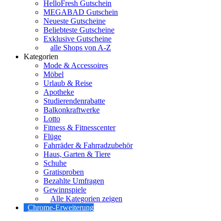
HelloFresh Gutschein
MEGABAD Gutschein
Neueste Gutscheine
Beliebteste Gutscheine
Exklusive Gutscheine
alle Shops von A-Z
Kategorien
Mode & Accessoires
Möbel
Urlaub & Reise
Apotheke
Studierendenrabatte
Balkonkraftwerke
Lotto
Fitness & Fitnesscenter
Flüge
Fahrräder & Fahrradzubehör
Haus, Garten & Tiere
Schuhe
Gratisproben
Bezahlte Umfragen
Gewinnspiele
Alle Kategorien zeigen
Chrome-Erweiterung