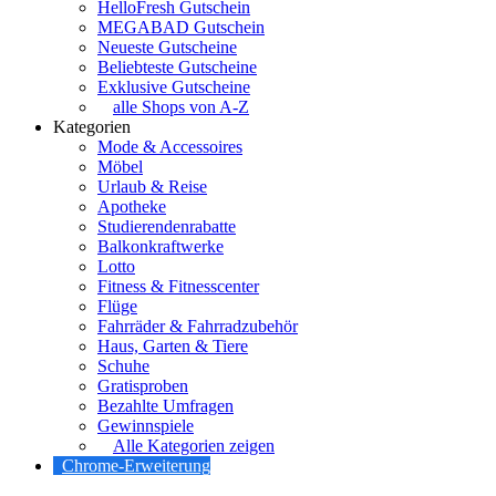
HelloFresh Gutschein
MEGABAD Gutschein
Neueste Gutscheine
Beliebteste Gutscheine
Exklusive Gutscheine
alle Shops von A-Z
Kategorien
Mode & Accessoires
Möbel
Urlaub & Reise
Apotheke
Studierendenrabatte
Balkonkraftwerke
Lotto
Fitness & Fitnesscenter
Flüge
Fahrräder & Fahrradzubehör
Haus, Garten & Tiere
Schuhe
Gratisproben
Bezahlte Umfragen
Gewinnspiele
Alle Kategorien zeigen
Chrome-Erweiterung