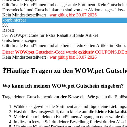
Gilt für alle Kund*innen und das gesamte Sortiment. Kein Gutschein
Dosendeckel und Gutscheinkarten sind von der Aktion ausgeschlosse
Kein Mindestbestellwert ·
war gültig bis: 30.07.2026
kombinierbar
5%
Rabatt
5% WOW.pet Code für Extra-Rabatt auf Sale-Artikel
Gutschein anzeigen
Gilt für alle Kund*innen und alle bereits reduzierten Artikel im Sho
Dieser
WOW.pet
Gutschein-Code wurde
exklusiv
COUPONS
.DE
z
Kein Mindestbestellwert ·
war gültig bis: 30.07.2026
❓Häufige Fragen zu den WOW.pet Gutsch
Wo kann ich meinen WOW.pet Gutschein eingeben?
Trage deinen Gutscheincode
an der Kasse
ein. Wie genau die Einlösun
Wähle das gewünschte Sortiment aus und füge deine Lieblings
Hast du alles ausgewählt, dann klicke auf die
kleine Einkaufst
Melde dich mit deinem Kund*innen-Zugang an oder wähle die Ga
In diesem letzten Schritt deiner Bestellung findest du den Absc
Mit einem Klick auf
Rabatt anwenden
aktivierst du deinen Sp