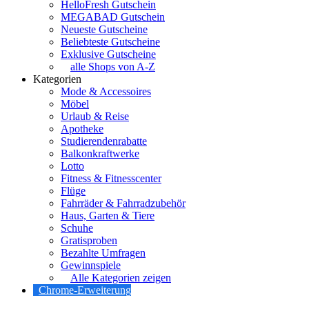
HelloFresh Gutschein
MEGABAD Gutschein
Neueste Gutscheine
Beliebteste Gutscheine
Exklusive Gutscheine
alle Shops von A-Z
Kategorien
Mode & Accessoires
Möbel
Urlaub & Reise
Apotheke
Studierendenrabatte
Balkonkraftwerke
Lotto
Fitness & Fitnesscenter
Flüge
Fahrräder & Fahrradzubehör
Haus, Garten & Tiere
Schuhe
Gratisproben
Bezahlte Umfragen
Gewinnspiele
Alle Kategorien zeigen
Chrome-Erweiterung