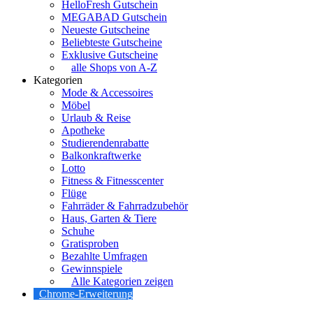
HelloFresh Gutschein
MEGABAD Gutschein
Neueste Gutscheine
Beliebteste Gutscheine
Exklusive Gutscheine
alle Shops von A-Z
Kategorien
Mode & Accessoires
Möbel
Urlaub & Reise
Apotheke
Studierendenrabatte
Balkonkraftwerke
Lotto
Fitness & Fitnesscenter
Flüge
Fahrräder & Fahrradzubehör
Haus, Garten & Tiere
Schuhe
Gratisproben
Bezahlte Umfragen
Gewinnspiele
Alle Kategorien zeigen
Chrome-Erweiterung