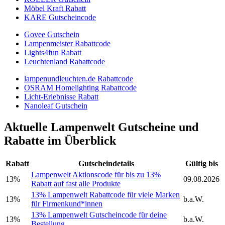
Möbel Kraft Rabatt
KARE Gutscheincode
Govee Gutschein
Lampenmeister Rabattcode
Lights4fun Rabatt
Leuchtenland Rabattcode
lampenundleuchten.de Rabattcode
OSRAM Homelighting Rabattcode
Licht-Erlebnisse Rabatt
Nanoleaf Gutschein
Aktuelle Lampenwelt Gutscheine und
Rabatte im Überblick
Rabatt
Gutscheindetails
Gültig bis
Lampenwelt Aktionscode für bis zu 13%
13%
09.08.2026
Rabatt auf fast alle Produkte
13% Lampenwelt Rabattcode für viele Marken
13%
b.a.W.
für Firmenkund*innen
13% Lampenwelt Gutscheincode für deine
13%
b.a.W.
Bestellung