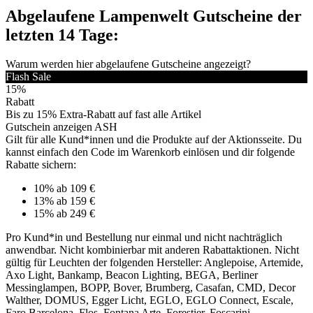
Abgelaufene Lampenwelt Gutscheine der
letzten 14 Tage:
Warum werden hier abgelaufene Gutscheine angezeigt?
Flash Sale
15%
Rabatt
Bis zu 15% Extra-Rabatt auf fast alle Artikel
Gutschein anzeigen
ASH
Gilt für alle Kund*innen und die Produkte auf der Aktionsseite. Du
kannst einfach den Code im Warenkorb einlösen und dir folgende
Rabatte sichern:
10% ab 109 €
13% ab 159 €
15% ab 249 €
Pro Kund*in und Bestellung nur einmal und nicht nachträglich
anwendbar. Nicht kombinierbar mit anderen Rabattaktionen. Nicht
gültig für Leuchten der folgenden Hersteller: Anglepoise, Artemide,
Axo Light, Bankamp, Beacon Lighting, BEGA, Berliner
Messinglampen, BOPP, Bover, Brumberg, Casafan, CMD, Decor
Walther, DOMUS, Egger Licht, EGLO, EGLO Connect, Escale,
Faro Barcelona, Flos, Fontana Arte, Forestier, Foscarini,