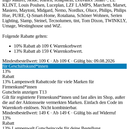
KLINT, Louis Poulsen, Luceplan, LZF LAMPS, Marchetti, Marset,
Masiero, Maytoni, Midgard, Nemo, Nordlux, Oluce, Philips, Philips
Hue, PURE, Q-Smart-Home, Rotaliana, Schöner Wohnen, Serien
Lighting, Slamp, Steinel, Tecnolumen, tint, Tom Dixon, TWINKLY,
Umage, Westinghouse und WiZ.
Folgende Rabatte gelten:
10% Rabatt ab 109 € Warenkorbwert
13% Rabatt ab 159 € Warenkorbwert.
Mindestbestellwert: 109 € ·
Ab 109 € ·
Gültig bis: 09.08.2026
für Geschäftskund*innen
13%
Rabatt
13% Lampenwelt Rabattcode für viele Marken für
Firmenkund*innen
Gutschein anzeigen
T13
Gilt für registrierte Firmenkund*innen und fast alles im Shop, außer
die auf der Aktionsseite vermerkten Marken. Einfach den Code im
Warenkorb einlösen. Nicht kombinierbar.
Mindestbestellwert: 149 € ·
Ab 149 € ·
Gültig bis auf Widerruf
13%
Rabatt
13% Lampenwelt Gutscheincode für deine Bestellung