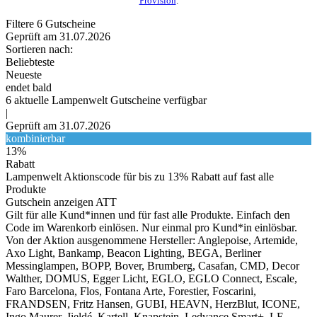
Provision
.
Filtere
6
Gutscheine
Geprüft am 31.07.2026
Sortieren nach:
Beliebteste
Neueste
endet bald
6
aktuelle Lampenwelt
Gutscheine
verfügbar
|
Geprüft am 31.07.2026
kombinierbar
13%
Rabatt
Lampenwelt Aktionscode für bis zu 13% Rabatt auf fast alle
Produkte
Gutschein anzeigen
ATT
Gilt für alle Kund*innen und für fast alle Produkte. Einfach den
Code im Warenkorb einlösen. Nur einmal pro Kund*in einlösbar.
Von der Aktion ausgenommene Hersteller: Anglepoise, Artemide,
Axo Light, Bankamp, Beacon Lighting, BEGA, Berliner
Messinglampen, BOPP, Bover, Brumberg, Casafan, CMD, Decor
Walther, DOMUS, Egger Licht, EGLO, EGLO Connect, Escale,
Faro Barcelona, Flos, Fontana Arte, Forestier, Foscarini,
FRANDSEN, Fritz Hansen, GUBI, HEAVN, HerzBlut, ICONE,
Ingo Maurer, Jieldé, Kartell, Knapstein, Ledvance Smart+, LE