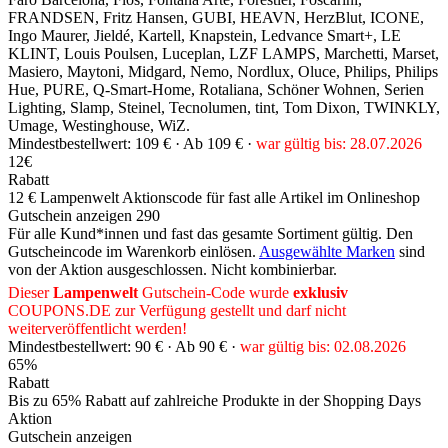
FRANDSEN, Fritz Hansen, GUBI, HEAVN, HerzBlut, ICONE,
Ingo Maurer, Jieldé, Kartell, Knapstein, Ledvance Smart+, LE
KLINT, Louis Poulsen, Luceplan, LZF LAMPS, Marchetti, Marset,
Masiero, Maytoni, Midgard, Nemo, Nordlux, Oluce, Philips, Philips
Hue, PURE, Q-Smart-Home, Rotaliana, Schöner Wohnen, Serien
Lighting, Slamp, Steinel, Tecnolumen, tint, Tom Dixon, TWINKLY,
Umage, Westinghouse, WiZ.
Mindestbestellwert: 109 € ·
Ab 109 € ·
war gültig bis: 28.07.2026
12€
Rabatt
12 € Lampenwelt Aktionscode für fast alle Artikel im Onlineshop
Gutschein anzeigen
290
Für alle Kund*innen und fast das gesamte Sortiment gültig. Den
Gutscheincode im Warenkorb einlösen.
Ausgewählte Marken
sind
von der Aktion ausgeschlossen. Nicht kombinierbar.
Dieser
Lampenwelt
Gutschein-Code wurde
exklusiv
COUPONS
.DE
zur Verfügung gestellt und darf nicht
weiterveröffentlicht werden!
Mindestbestellwert: 90 € ·
Ab 90 € ·
war gültig bis: 02.08.2026
65%
Rabatt
Bis zu 65% Rabatt auf zahlreiche Produkte in der Shopping Days
Aktion
Gutschein anzeigen