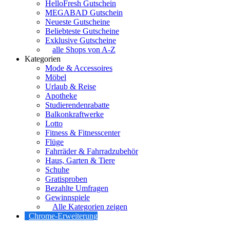
HelloFresh Gutschein
MEGABAD Gutschein
Neueste Gutscheine
Beliebteste Gutscheine
Exklusive Gutscheine
alle Shops von A-Z
Kategorien
Mode & Accessoires
Möbel
Urlaub & Reise
Apotheke
Studierendenrabatte
Balkonkraftwerke
Lotto
Fitness & Fitnesscenter
Flüge
Fahrräder & Fahrradzubehör
Haus, Garten & Tiere
Schuhe
Gratisproben
Bezahlte Umfragen
Gewinnspiele
Alle Kategorien zeigen
Chrome-Erweiterung