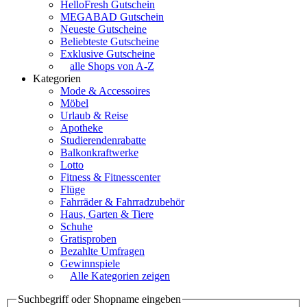
HelloFresh Gutschein
MEGABAD Gutschein
Neueste Gutscheine
Beliebteste Gutscheine
Exklusive Gutscheine
alle Shops von A-Z
Kategorien
Mode & Accessoires
Möbel
Urlaub & Reise
Apotheke
Studierendenrabatte
Balkonkraftwerke
Lotto
Fitness & Fitnesscenter
Flüge
Fahrräder & Fahrradzubehör
Haus, Garten & Tiere
Schuhe
Gratisproben
Bezahlte Umfragen
Gewinnspiele
Alle Kategorien zeigen
Suchbegriff oder Shopname eingeben