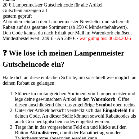
20 € Lampenmeister Gutscheincode für alle Artikel
Gutschein anzeigen
ail
gestern geprüft
Abonniere einfach den Lampenmeister Newsletter und sichere dir
Rabatt auf das gesamte Sortiment (ab 250 € Mindestbehaltwert).
Den Code kannst du nach Erhalt per Mail im Warenkorb einlösen.
Mindestbestellwert: 249 € ·
Ab 249 € ·
war gültig bis: 06.08.2026
❓ Wie löse ich meinen Lampenmeister
Gutscheincode ein?
Halte dich an diese einfachen Schritte, um so schnell wie möglich an
deinen Rabatt zu gelangen:
Stöbere im umfangreichen Sortiment von Lampenmeister und
lege deine gewünschten Artikel in den
Warenkorb
. Öffne
diesen anschließend über das zugehörige
Symbol
oben rechts.
Unter der Artikelübersicht versteckt sich das
Eingabefeld
für
deinen Code. An dieser Stelle können sowohl Rabattcodes als
auch Geschenkgutscheincodes eingelöst werden.
Trage ihn in das vorgesehene Feld ein und klicke auf den
Button
Aktualisieren
, damit der Rabattbetrag von der
Zwischensumme abgezogen werden kann.