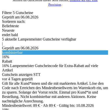
Solltest du Gutscheine dieser Seite nutzen,
erhalten wir ggf. eine
Provision
.
Filtere
5
Gutscheine
Geprüft am 06.08.2026
Sortieren nach:
Beliebteste
Neueste
endet bald
5
aktuelle Lampenmeister
Gutscheine
verfügbar
|
Geprüft am 06.08.2026
kombinierbar
16%
Rabatt
16% Lampenmeister Gutscheincode für Extra-Rabatt auf viele
Artikel
Gutschein anzeigen
STT
vor 4 Tagen geprüft
Gilt für alle Kund*innen und die mit markierten Artikel. Löse den
Code nach Erreichen des Mindestbestellwerts im Warenkorb ein, um
zu sparen. Solange der Vorrat reicht. Einmal pro Kund*in und
Bestellung. Nicht kombinierbar mit anderen Aktionen. Keine
nachträgliche Anrechnung.
Mindestbestellwert: 89 € ·
Ab 89 € ·
Gültig bis: 10.08.2026
10%