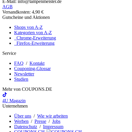
E-Mail: info@lampenmeister.de
AGB
Versandkosten: 4,90 €
Gutscheine und Aktionen
Shops von A-Z
Kategorien von A-Z
Chrome-Erweiterung
Firefox-Erweiterung
Service
FAQ
/
Kontakt
Couponing-Glossar
Newsletter
Studien
Mehr von
COUPONS
.DE
4U Magazin
Unternehmen
Über uns
/
Wie wir arbeiten
Werben
/
Presse
/
Jobs
Datenschutz
/
Impressum
COUPONS.CH