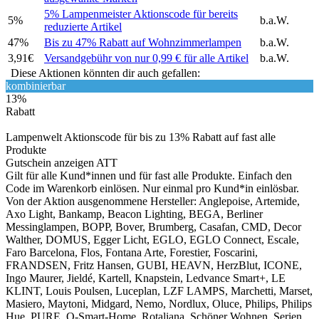
5% Lampenmeister Aktionscode für bereits
5%
b.a.W.
reduzierte Artikel
47%
Bis zu 47% Rabatt auf Wohnzimmerlampen
b.a.W.
3,91€
Versandgebühr von nur 0,99 € für alle Artikel
b.a.W.
Diese Aktionen könnten dir auch gefallen:
kombinierbar
13%
Rabatt
Lampenwelt Aktionscode für bis zu 13% Rabatt auf fast alle
Produkte
Gutschein anzeigen
ATT
Gilt für alle Kund*innen und für fast alle Produkte. Einfach den
Code im Warenkorb einlösen. Nur einmal pro Kund*in einlösbar.
Von der Aktion ausgenommene Hersteller: Anglepoise, Artemide,
Axo Light, Bankamp, Beacon Lighting, BEGA, Berliner
Messinglampen, BOPP, Bover, Brumberg, Casafan, CMD, Decor
Walther, DOMUS, Egger Licht, EGLO, EGLO Connect, Escale,
Faro Barcelona, Flos, Fontana Arte, Forestier, Foscarini,
FRANDSEN, Fritz Hansen, GUBI, HEAVN, HerzBlut, ICONE,
Ingo Maurer, Jieldé, Kartell, Knapstein, Ledvance Smart+, LE
KLINT, Louis Poulsen, Luceplan, LZF LAMPS, Marchetti, Marset,
Masiero, Maytoni, Midgard, Nemo, Nordlux, Oluce, Philips, Philips
Hue, PURE, Q-Smart-Home, Rotaliana, Schöner Wohnen, Serien