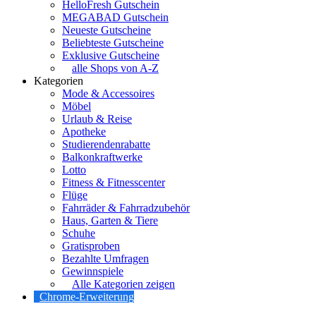
HelloFresh Gutschein
MEGABAD Gutschein
Neueste Gutscheine
Beliebteste Gutscheine
Exklusive Gutscheine
alle Shops von A-Z
Kategorien
Mode & Accessoires
Möbel
Urlaub & Reise
Apotheke
Studierendenrabatte
Balkonkraftwerke
Lotto
Fitness & Fitnesscenter
Flüge
Fahrräder & Fahrradzubehör
Haus, Garten & Tiere
Schuhe
Gratisproben
Bezahlte Umfragen
Gewinnspiele
Alle Kategorien zeigen
Chrome-Erweiterung