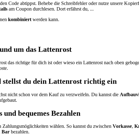
 den Code abtippst. Behebe die Schreibfehler oder nutze unsere Kopierf
ails
am Coupon durchlesen. Dort erfährst du, ...
onen
kombiniert
werden kann.
rund um das Lattenrost
rost das richtige für dich ist oder wieso ein Lattenrost nach oben geb
oste.
stellst du dein Lattenrost richtig ein
chst nicht schon vor dem Kauf zu verzweifeln. Du kannst die
Aufbauv
ufgebaut.
es und bequemes Bezahlen
en Zahlungsmöglichkeiten wählen. So kannst du zwischen
Vorkasse
,
Kr
h
Bar
bezahlen.