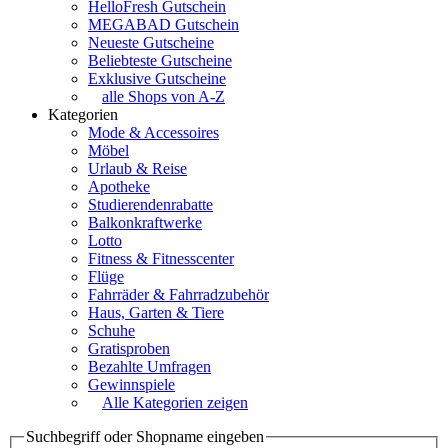
HelloFresh Gutschein
MEGABAD Gutschein
Neueste Gutscheine
Beliebteste Gutscheine
Exklusive Gutscheine
alle Shops von A-Z
Kategorien
Mode & Accessoires
Möbel
Urlaub & Reise
Apotheke
Studierendenrabatte
Balkonkraftwerke
Lotto
Fitness & Fitnesscenter
Flüge
Fahrräder & Fahrradzubehör
Haus, Garten & Tiere
Schuhe
Gratisproben
Bezahlte Umfragen
Gewinnspiele
Alle Kategorien zeigen
Suchbegriff oder Shopname eingeben