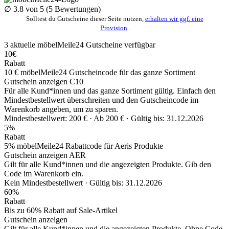
∅
3.8
von 5 (
5
Bewertungen)
Solltest du Gutscheine dieser Seite nutzen,
erhalten wir ggf. eine
Provision
.
3
aktuelle möbelMeile24
Gutscheine
verfügbar
10€
Rabatt
10 € möbelMeile24 Gutscheincode für das ganze Sortiment
Gutschein anzeigen
C10
Für alle Kund*innen und das ganze Sortiment gültig. Einfach den
Mindestbestellwert überschreiten und den Gutscheincode im
Warenkorb angeben, um zu sparen.
Mindestbestellwert: 200 € ·
Ab 200 € ·
Gültig bis: 31.12.2026
5%
Rabatt
5% möbelMeile24 Rabattcode für Aeris Produkte
Gutschein anzeigen
AER
Gilt für alle Kund*innen und die angezeigten Produkte. Gib den
Code im Warenkorb ein.
Kein Mindestbestellwert ·
Gültig bis: 31.12.2026
60%
Rabatt
Bis zu 60% Rabatt auf Sale-Artikel
Gutschein anzeigen
Gilt für alle Kund*innen und die angezeigten Produkte. Ohne Code,