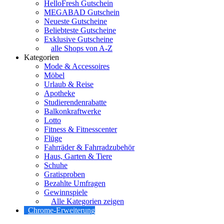
HelloFresh Gutschein
MEGABAD Gutschein
Neueste Gutscheine
Beliebteste Gutscheine
Exklusive Gutscheine
alle Shops von A-Z
Kategorien
Mode & Accessoires
Möbel
Urlaub & Reise
Apotheke
Studierendenrabatte
Balkonkraftwerke
Lotto
Fitness & Fitnesscenter
Flüge
Fahrräder & Fahrradzubehör
Haus, Garten & Tiere
Schuhe
Gratisproben
Bezahlte Umfragen
Gewinnspiele
Alle Kategorien zeigen
Chrome-Erweiterung