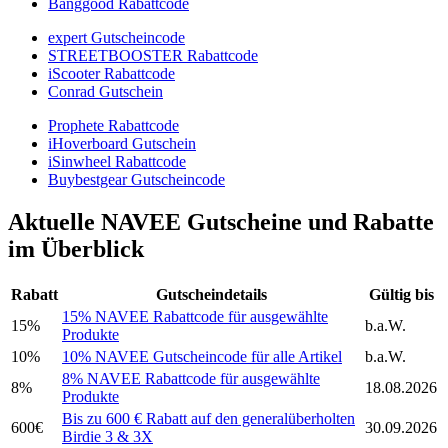
Banggood Rabattcode
expert Gutscheincode
STREETBOOSTER Rabattcode
iScooter Rabattcode
Conrad Gutschein
Prophete Rabattcode
iHoverboard Gutschein
iSinwheel Rabattcode
Buybestgear Gutscheincode
Aktuelle NAVEE Gutscheine und Rabatte
im Überblick
Rabatt
Gutscheindetails
Gültig bis
15% NAVEE Rabattcode für ausgewählte
15%
b.a.W.
Produkte
10%
10% NAVEE Gutscheincode für alle Artikel
b.a.W.
8% NAVEE Rabattcode für ausgewählte
8%
18.08.2026
Produkte
Bis zu 600 € Rabatt auf den generalüberholten
600€
30.09.2026
Birdie 3 & 3X