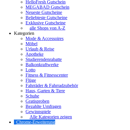
HelloFresh Gutschein
MEGABAD Gutschein
Neueste Gutscheine
Beliebteste Gutscheine
Exklusive Gutscheine
alle Shops von A-Z
Kategorien
Mode & Accessoires
Möbel
Urlaub & Reise
Apotheke
Studierendenrabatte
Balkonkraftwerke
Lotto
Fitness & Fitnesscenter
Flüge
Fahrräder & Fahrradzubehör
Haus, Garten & Tiere
Schuhe
Gratisproben
Bezahlte Umfragen
Gewinnspiele
Alle Kategorien zeigen
Chrome-Erweiterung