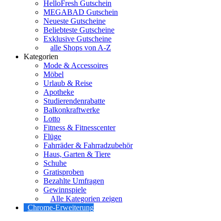
HelloFresh Gutschein
MEGABAD Gutschein
Neueste Gutscheine
Beliebteste Gutscheine
Exklusive Gutscheine
alle Shops von A-Z
Kategorien
Mode & Accessoires
Möbel
Urlaub & Reise
Apotheke
Studierendenrabatte
Balkonkraftwerke
Lotto
Fitness & Fitnesscenter
Flüge
Fahrräder & Fahrradzubehör
Haus, Garten & Tiere
Schuhe
Gratisproben
Bezahlte Umfragen
Gewinnspiele
Alle Kategorien zeigen
Chrome-Erweiterung