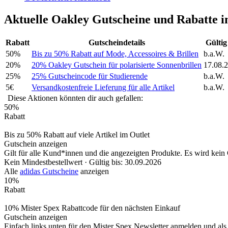
Aktuelle Oakley Gutscheine und Rabatte 
Rabatt
Gutscheindetails
Gültig
50%
Bis zu 50% Rabatt auf Mode, Accessoires & Brillen
b.a.W.
20%
20% Oakley Gutschein für polarisierte Sonnenbrillen
17.08.
25%
25% Gutscheincode für Studierende
b.a.W.
5€
Versandkostenfreie Lieferung für alle Artikel
b.a.W.
Diese Aktionen könnten dir auch gefallen:
50%
Rabatt
Bis zu 50% Rabatt auf viele Artikel im Outlet
Gutschein anzeigen
Gilt für alle Kund*innen und die angezeigten Produkte. Es wird kein G
Kein Mindestbestellwert ·
Gültig bis: 30.09.2026
Alle
adidas Gutscheine
anzeigen
10%
Rabatt
10% Mister Spex Rabattcode für den nächsten Einkauf
Gutschein anzeigen
Einfach links unten für den Mister Spex Newsletter anmelden und al