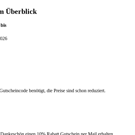
im Überblick
 bis
2026
utscheincode benötigt, die Preise sind schon reduziert.
s Dankeschön einen 10% Rabatt Gutschein per Mail erhalten.