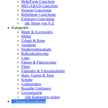
HelloFresh Gutschein
MEGABAD Gutschein
Neueste Gutscheine
Beliebteste Gutscheine
Exklusive Gutscheine
alle Shops von A-Z
Kategorien
Mode & Accessoires
Möbel
Urlaub & Reise
Apotheke
Studierendenrabatte
Balkonkraftwerke
Lotto
Fitness & Fitnesscenter
Flüge
Fahrräder & Fahrradzubehör
Haus, Garten & Tiere
Schuhe
Gratisproben
Bezahlte Umfragen
Gewinnspiele
Alle Kategorien zeigen
Chrome-Erweiterung