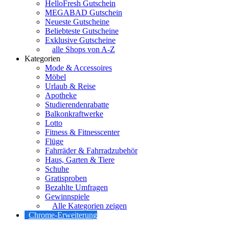
HelloFresh Gutschein
MEGABAD Gutschein
Neueste Gutscheine
Beliebteste Gutscheine
Exklusive Gutscheine
alle Shops von A-Z
Kategorien
Mode & Accessoires
Möbel
Urlaub & Reise
Apotheke
Studierendenrabatte
Balkonkraftwerke
Lotto
Fitness & Fitnesscenter
Flüge
Fahrräder & Fahrradzubehör
Haus, Garten & Tiere
Schuhe
Gratisproben
Bezahlte Umfragen
Gewinnspiele
Alle Kategorien zeigen
Chrome-Erweiterung