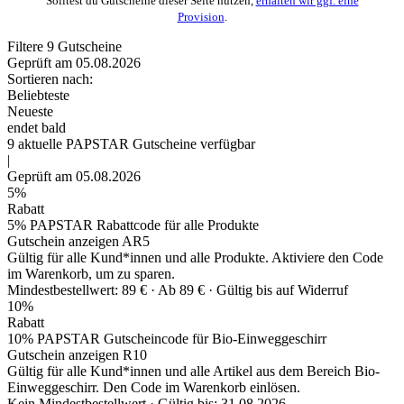
Solltest du Gutscheine dieser Seite nutzen,
erhalten wir ggf. eine
Provision
.
Filtere
9
Gutscheine
Geprüft am 05.08.2026
Sortieren nach:
Beliebteste
Neueste
endet bald
9
aktuelle PAPSTAR
Gutscheine
verfügbar
|
Geprüft am 05.08.2026
5%
Rabatt
5% PAPSTAR Rabattcode für alle Produkte
Gutschein anzeigen
AR5
Gültig für alle Kund*innen und alle Produkte. Aktiviere den Code
im Warenkorb, um zu sparen.
Mindestbestellwert: 89 € ·
Ab 89 € ·
Gültig bis auf Widerruf
10%
Rabatt
10% PAPSTAR Gutscheincode für Bio-Einweggeschirr
Gutschein anzeigen
R10
Gültig für alle Kund*innen und alle Artikel aus dem Bereich Bio-
Einweggeschirr. Den Code im Warenkorb einlösen.
Kein Mindestbestellwert ·
Gültig bis: 31.08.2026