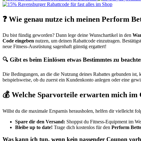
❓ Wie genau nutze ich meinen Perform Be
Du bist fündig geworden? Dann lege deine Wunschartikel in den
War
Code eingeben
nutzen, um deinen Rabattcode einzutragen. Bestätigs
neue Fitness-Ausrüstung sagenhaft günstig ergattert!
🔍 Gibt es beim Einlösen etwas Bestimmtes zu beacht
Die Bedingungen, an die die Nutzung deines Rabattes gebunden ist,
beispielsweise, ob du zuerst ein Kundenkonto anlegen oder eine gewis
💰 Welche Sparvorteile erwarten mich im
Willst du die maximale Ersparnis herausholen, helfen dir vielleicht fo
Spare dir den Versand:
Shoppst du Fitness-Equipment im Wert
Bleibe up to date!
Trage dich kostenlos für den
Perform Bette
Was kann ich tun, wenn kein passender Coupon vorh