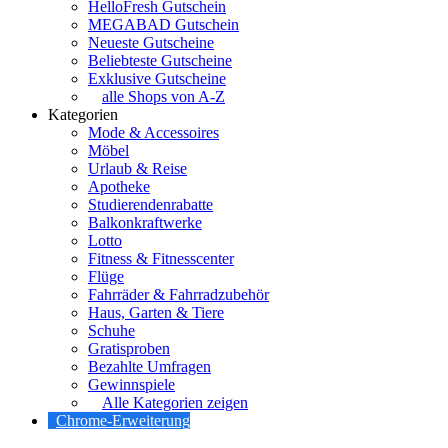
HelloFresh Gutschein
MEGABAD Gutschein
Neueste Gutscheine
Beliebteste Gutscheine
Exklusive Gutscheine
alle Shops von A-Z
Kategorien
Mode & Accessoires
Möbel
Urlaub & Reise
Apotheke
Studierendenrabatte
Balkonkraftwerke
Lotto
Fitness & Fitnesscenter
Flüge
Fahrräder & Fahrradzubehör
Haus, Garten & Tiere
Schuhe
Gratisproben
Bezahlte Umfragen
Gewinnspiele
Alle Kategorien zeigen
Chrome-Erweiterung