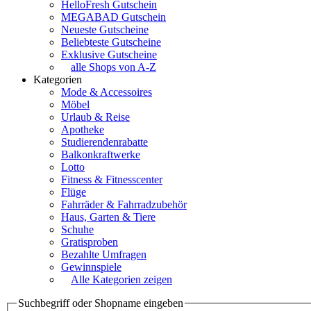
HelloFresh Gutschein
MEGABAD Gutschein
Neueste Gutscheine
Beliebteste Gutscheine
Exklusive Gutscheine
alle Shops von A-Z
Kategorien
Mode & Accessoires
Möbel
Urlaub & Reise
Apotheke
Studierendenrabatte
Balkonkraftwerke
Lotto
Fitness & Fitnesscenter
Flüge
Fahrräder & Fahrradzubehör
Haus, Garten & Tiere
Schuhe
Gratisproben
Bezahlte Umfragen
Gewinnspiele
Alle Kategorien zeigen
Suchbegriff oder Shopname eingeben