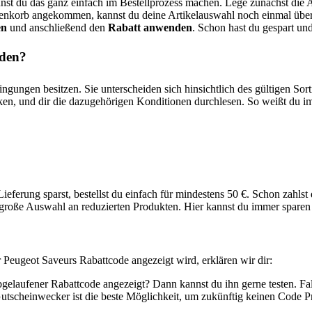
nst du das ganz einfach im Bestellprozess machen. Lege zunächst die A
renkorb angekommen, kannst du deine Artikelauswahl noch einmal übe
en
und anschließend den
Rabatt anwenden
. Schon hast du gespart un
rden?
ingungen besitzen. Sie unterscheiden sich hinsichtlich des gültigen S
ken, und dir die dazugehörigen Konditionen durchlesen. So weißt du 
Lieferung sparst, bestellst du einfach für mindestens 50 €. Schon zahls
e große Auswahl an reduzierten Produkten. Hier kannst du immer spare
 Peugeot Saveurs Rabattcode angezeigt wird, erklären wir dir:
bgelaufener Rabattcode angezeigt? Dann kannst du ihn gerne testen. Fal
utscheinwecker
ist die beste Möglichkeit, um zukünftig keinen Code 