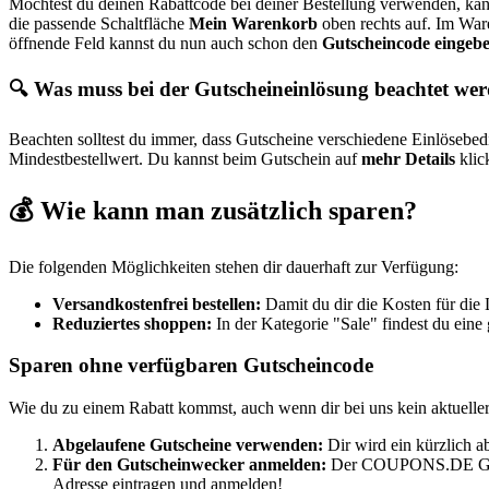
Möchtest du deinen Rabattcode bei deiner Bestellung verwenden, kan
die passende Schaltfläche
Mein Warenkorb
oben rechts auf. Im Wa
öffnende Feld kannst du nun auch schon den
Gutscheincode eingeb
🔍 Was muss bei der Gutscheineinlösung beachtet we
Beachten solltest du immer, dass Gutscheine verschiedene Einlösebed
Mindestbestellwert. Du kannst beim Gutschein auf
mehr Details
klic
💰 Wie kann man zusätzlich sparen?
Die folgenden Möglichkeiten stehen dir dauerhaft zur Verfügung:
Versandkostenfrei bestellen:
Damit du dir die Kosten für die 
Reduziertes shoppen:
In der Kategorie "Sale" findest du ein
Sparen ohne verfügbaren Gutscheincode
Wie du zu einem Rabatt kommst, auch wenn dir bei uns kein aktueller
Abgelaufene Gutscheine verwenden:
Dir wird ein kürzlich a
Für den
Gutscheinwecker
anmelden:
Der
COUPONS
.DE
G
Adresse eintragen und anmelden!