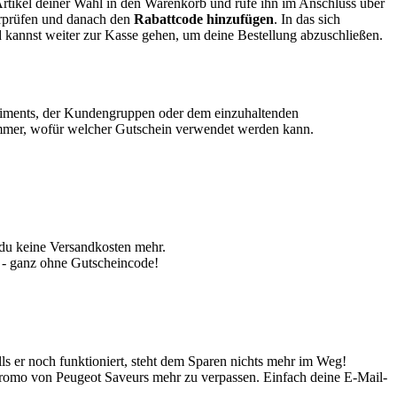
rtikel deiner Wahl in den Warenkorb und rufe ihn im Anschluss über
rprüfen und danach den
Rabattcode hinzufügen
. In das sich
d kannst weiter zur Kasse gehen, um deine Bestellung abzuschließen.
ortiments, der Kundengruppen oder dem einzuhaltenden
immer, wofür welcher Gutschein verwendet werden kann.
t du keine Versandkosten mehr.
n - ganz ohne Gutscheincode!
ls er noch funktioniert, steht dem Sparen nichts mehr im Weg!
Promo von Peugeot Saveurs mehr zu verpassen. Einfach deine E-Mail-