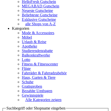
HelloFresh Gutschein
MEGABAD Gutschein
Neueste Gutscheine
Beliebteste Gutscheine
Exklusive Gutscheine
alle Shops von A-Z
Kategorien
Mode & Accessoires
Möbel
Urlaub & Reise
Apotheke
Studierendenrabatte
Balkonkraftwerke
Lotto
Fitness & Fitnesscenter
Flüge
Fahrräder & Fahrradzubehör
Haus, Garten & Tiere
Schuhe
Gratisproben
Bezahlte Umfragen
Gewinnspiele
Alle Kategorien zeigen
Suchbegriff oder Shopname eingeben