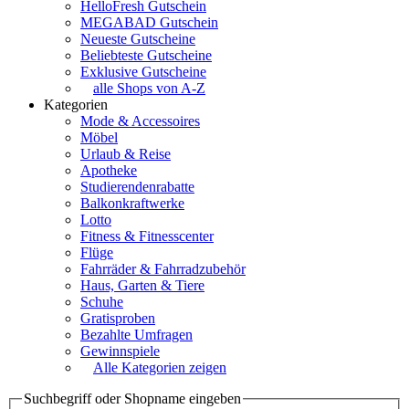
HelloFresh Gutschein
MEGABAD Gutschein
Neueste Gutscheine
Beliebteste Gutscheine
Exklusive Gutscheine
alle Shops von A-Z
Kategorien
Mode & Accessoires
Möbel
Urlaub & Reise
Apotheke
Studierendenrabatte
Balkonkraftwerke
Lotto
Fitness & Fitnesscenter
Flüge
Fahrräder & Fahrradzubehör
Haus, Garten & Tiere
Schuhe
Gratisproben
Bezahlte Umfragen
Gewinnspiele
Alle Kategorien zeigen
Suchbegriff oder Shopname eingeben