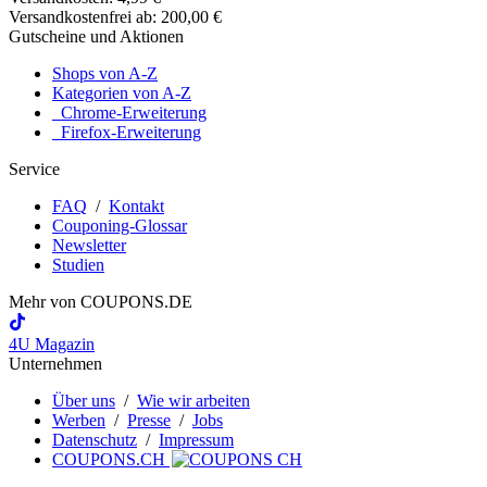
Versandkostenfrei ab: 200,00 €
Gutscheine und Aktionen
Shops von A-Z
Kategorien von A-Z
Chrome-Erweiterung
Firefox-Erweiterung
Service
FAQ
/
Kontakt
Couponing-Glossar
Newsletter
Studien
Mehr von
COUPONS
.DE
4U Magazin
Unternehmen
Über uns
/
Wie wir arbeiten
Werben
/
Presse
/
Jobs
Datenschutz
/
Impressum
COUPONS.CH