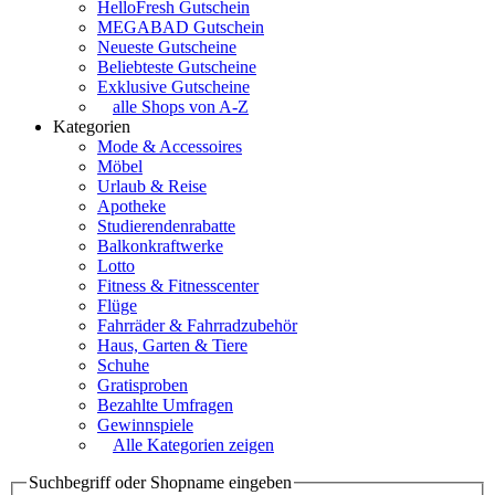
HelloFresh Gutschein
MEGABAD Gutschein
Neueste Gutscheine
Beliebteste Gutscheine
Exklusive Gutscheine
alle Shops von A-Z
Kategorien
Mode & Accessoires
Möbel
Urlaub & Reise
Apotheke
Studierendenrabatte
Balkonkraftwerke
Lotto
Fitness & Fitnesscenter
Flüge
Fahrräder & Fahrradzubehör
Haus, Garten & Tiere
Schuhe
Gratisproben
Bezahlte Umfragen
Gewinnspiele
Alle Kategorien zeigen
Suchbegriff oder Shopname eingeben