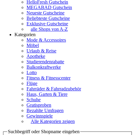
HelloFresh Gutschein
MEGABAD Gutschein
Neueste Gutscheine
Beliebteste Gutscheine
Exklusive Gutscheine
alle Shops von A-Z
Kategorien
Mode & Accessoires
Möbel
Urlaub & Reise
Apotheke
Studierendenrabatte
Balkonkraftwerke
Lotto
Fitness & Fitnesscenter
Flüge
Fahrräder & Fahrradzubehör
Haus, Garten & Tiere
Schuhe
Gratisproben
Bezahlte Umfragen
Gewinnspiele
Alle Kategorien zeigen
Suchbegriff oder Shopname eingeben