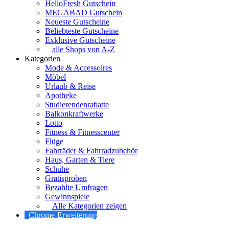
HelloFresh Gutschein
MEGABAD Gutschein
Neueste Gutscheine
Beliebteste Gutscheine
Exklusive Gutscheine
alle Shops von A-Z
Kategorien
Mode & Accessoires
Möbel
Urlaub & Reise
Apotheke
Studierendenrabatte
Balkonkraftwerke
Lotto
Fitness & Fitnesscenter
Flüge
Fahrräder & Fahrradzubehör
Haus, Garten & Tiere
Schuhe
Gratisproben
Bezahlte Umfragen
Gewinnspiele
Alle Kategorien zeigen
Chrome-Erweiterung