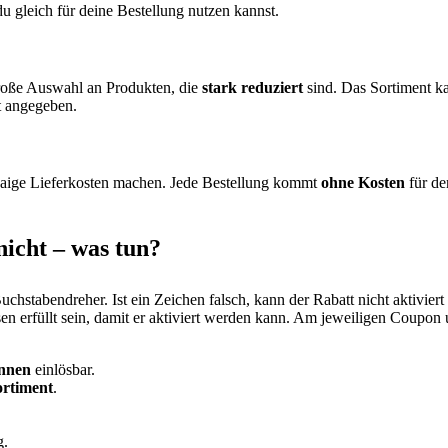
du gleich für deine Bestellung nutzen kannst.
roße Auswahl an Produkten, die
stark reduziert
sind. Das Sortiment ka
t angegeben.
waige Lieferkosten machen. Jede Bestellung kommt
ohne Kosten
für de
nicht – was tun?
chstabendreher. Ist ein Zeichen falsch, kann der Rabatt nicht aktivier
en erfüllt sein, damit er aktiviert werden kann. Am jeweiligen Coupon
nnen
einlösbar.
ortiment
.
g.