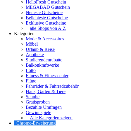
HelloFresh Gutschein
MEGABAD Gutschein
Neueste Gutscheine
Beliebteste Gutscheine
Exklusive Gutscheine
alle Shops von A-Z
Kategorien
Mode & Accessoires
Möbel
Urlaub & Reise
Apotheke
Studierendenrabatte
Balkonkraftwerke
Lotto
Fitness & Fitnesscenter
Flüge
Fahrräder & Fahrradzubehör
Haus, Garten & Tiere
Schuhe
Gratisproben
Bezahlte Umfragen
Gewinnspiele
Alle Kategorien zeigen
Chrome-Erweiterung