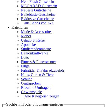
HelloFresh Gutschein
MEGABAD Gutschein
Neueste Gutscheine
Beliebteste Gutscheine
Exklusive Gutscheine
alle Shops von A-Z
Kategorien
Mode & Accessoires
Möbel
Urlaub & Reise
Apotheke
Studierendenrabatte
Balkonkraftwerke
Lotto
Fitness & Fitnesscenter
Flüge
Fahrräder & Fahrradzubehör
Haus, Garten & Tiere
Schuhe
Gratisproben
Bezahlte Umfragen
Gewinnspiele
Alle Kategorien zeigen
Suchbegriff oder Shopname eingeben