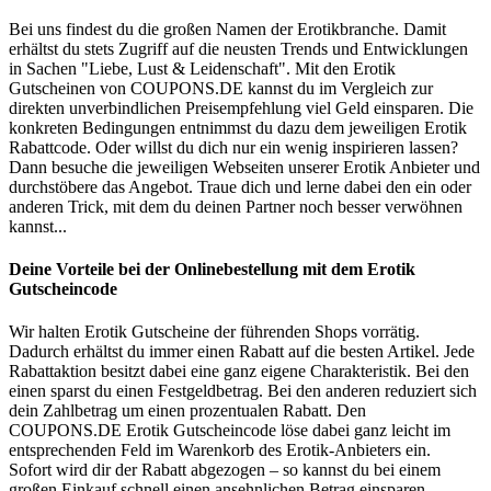
Bei uns findest du die großen Namen der Erotikbranche. Damit
erhältst du stets Zugriff auf die neusten Trends und Entwicklungen
in Sachen "Liebe, Lust & Leidenschaft". Mit den Erotik
Gutscheinen von
COUPONS
.DE
kannst du im Vergleich zur
direkten unverbindlichen Preisempfehlung viel Geld einsparen. Die
konkreten Bedingungen entnimmst du dazu dem jeweiligen Erotik
Rabattcode. Oder willst du dich nur ein wenig inspirieren lassen?
Dann besuche die jeweiligen Webseiten unserer Erotik Anbieter und
durchstöbere das Angebot. Traue dich und lerne dabei den ein oder
anderen Trick, mit dem du deinen Partner noch besser verwöhnen
kannst...
Deine Vorteile bei der Onlinebestellung mit dem Erotik
Gutscheincode
Wir halten Erotik Gutscheine der führenden Shops vorrätig.
Dadurch erhältst du immer einen Rabatt auf die besten Artikel. Jede
Rabattaktion besitzt dabei eine ganz eigene Charakteristik. Bei den
einen sparst du einen Festgeldbetrag. Bei den anderen reduziert sich
dein Zahlbetrag um einen prozentualen Rabatt. Den
COUPONS
.DE
Erotik Gutscheincode löse dabei ganz leicht im
entsprechenden Feld im Warenkorb des Erotik-Anbieters ein.
Sofort wird dir der Rabatt abgezogen – so kannst du bei einem
großen Einkauf schnell einen ansehnlichen Betrag einsparen.