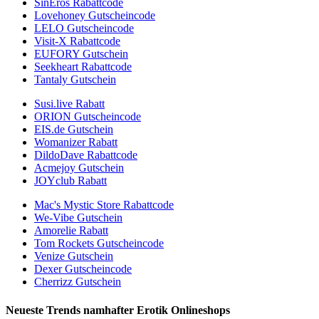
SinEros Rabattcode
Lovehoney Gutscheincode
LELO Gutscheincode
Visit-X Rabattcode
EUFORY Gutschein
Seekheart Rabattcode
Tantaly Gutschein
Susi.live Rabatt
ORION Gutscheincode
EIS.de Gutschein
Womanizer Rabatt
DildoDave Rabattcode
Acmejoy Gutschein
JOYclub Rabatt
Mac's Mystic Store Rabattcode
We-Vibe Gutschein
Amorelie Rabatt
Tom Rockets Gutscheincode
Venize Gutschein
Dexer Gutscheincode
Cherrizz Gutschein
Neueste Trends namhafter Erotik Onlineshops