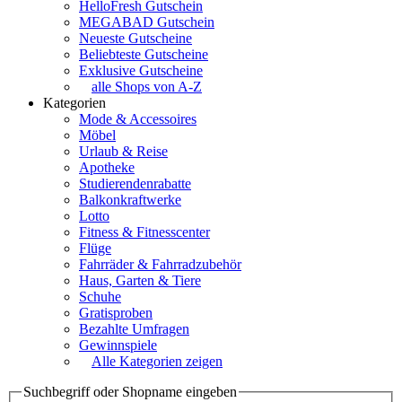
HelloFresh Gutschein
MEGABAD Gutschein
Neueste Gutscheine
Beliebteste Gutscheine
Exklusive Gutscheine
alle Shops von A-Z
Kategorien
Mode & Accessoires
Möbel
Urlaub & Reise
Apotheke
Studierendenrabatte
Balkonkraftwerke
Lotto
Fitness & Fitnesscenter
Flüge
Fahrräder & Fahrradzubehör
Haus, Garten & Tiere
Schuhe
Gratisproben
Bezahlte Umfragen
Gewinnspiele
Alle Kategorien zeigen
Suchbegriff oder Shopname eingeben