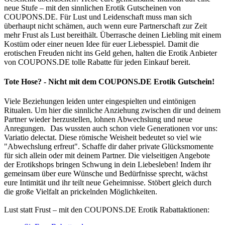
neue Stufe – mit den sinnlichen Erotik Gutscheinen von
COUPONS
.DE
. Für Lust und Leidenschaft muss man sich
überhaupt nicht schämen, auch wenn eure Partnerschaft zur Zeit
mehr Frust als Lust bereithält. Überrasche deinen Liebling mit einem
Kostüm oder einer neuen Idee für euer Liebesspiel. Damit die
erotischen Freuden nicht ins Geld gehen, halten die Erotik Anbieter
von
COUPONS
.DE
tolle Rabatte für jeden Einkauf bereit.
Tote Hose? - Nicht mit dem
COUPONS
.DE
Erotik Gutschein!
Viele Beziehungen leiden unter eingespielten und eintönigen
Ritualen. Um hier die sinnliche Anziehung zwischen dir und deinem
Partner wieder herzustellen, lohnen Abwechslung und neue
Anregungen.
Das wussten auch schon viele Generationen vor uns:
Variatio delectat. Diese römische Weisheit bedeutet so viel wie
"Abwechslung erfreut". Schaffe dir daher private Glücksmomente
für sich allein oder mit deinem Partner. Die vielseitigen Angebote
der Erotikshops bringen Schwung in dein Liebesleben! Indem ihr
gemeinsam über eure Wünsche und Bedürfnisse sprecht, wächst
eure Intimität und ihr teilt neue Geheimnisse. Stöbert gleich durch
die große Vielfalt an prickelnden Möglichkeiten.
Lust statt Frust – mit den
COUPONS
.DE
Erotik Rabattaktionen: