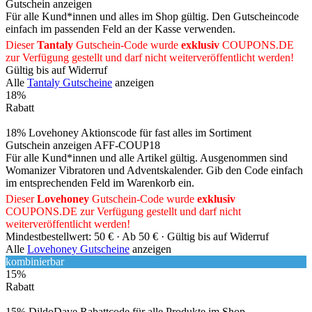
Gutschein anzeigen
Für alle Kund*innen und alles im Shop gültig. Den Gutscheincode
einfach im passenden Feld an der Kasse verwenden.
Dieser
Tantaly
Gutschein-Code wurde
exklusiv
COUPONS
.DE
zur Verfügung gestellt und darf nicht weiterveröffentlicht werden!
Gültig bis auf Widerruf
Alle
Tantaly Gutscheine
anzeigen
18%
Rabatt
18% Lovehoney Aktionscode für fast alles im Sortiment
Gutschein anzeigen
AFF-COUP18
Für alle Kund*innen und alle Artikel gültig. Ausgenommen sind
Womanizer Vibratoren und Adventskalender. Gib den Code einfach
im entsprechenden Feld im Warenkorb ein.
Dieser
Lovehoney
Gutschein-Code wurde
exklusiv
COUPONS
.DE
zur Verfügung gestellt und darf nicht
weiterveröffentlicht werden!
Mindestbestellwert: 50 € ·
Ab 50 € ·
Gültig bis auf Widerruf
Alle
Lovehoney Gutscheine
anzeigen
kombinierbar
15%
Rabatt
15% DildoDave Rabattcode für alle Produkte im Shop