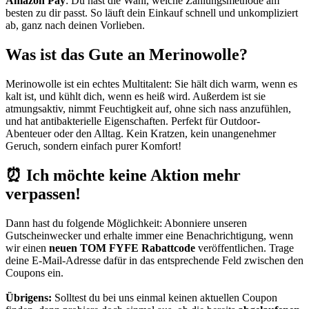
Amazon Pay
: Du hast die Wahl, welche Zahlungsmethode am
besten zu dir passt. So läuft dein Einkauf schnell und unkompliziert
ab, ganz nach deinen Vorlieben.
Was ist das Gute an Merinowolle?
Merinowolle ist ein echtes Multitalent: Sie hält dich warm, wenn es
kalt ist, und kühlt dich, wenn es heiß wird. Außerdem ist sie
atmungsaktiv, nimmt Feuchtigkeit auf, ohne sich nass anzufühlen,
und hat antibakterielle Eigenschaften. Perfekt für Outdoor-
Abenteuer oder den Alltag. Kein Kratzen, kein unangenehmer
Geruch, sondern einfach purer Komfort!
⏰ Ich möchte keine Aktion mehr
verpassen!
Dann hast du folgende Möglichkeit: Abonniere unseren
Gutscheinwecker
und erhalte immer eine Benachrichtigung, wenn
wir einen
neuen TOM FYFE Rabattcode
veröffentlichen. Trage
deine E-Mail-Adresse dafür in das entsprechende Feld zwischen den
Coupons ein.
Übrigens:
Solltest du bei uns einmal keinen aktuellen Coupon