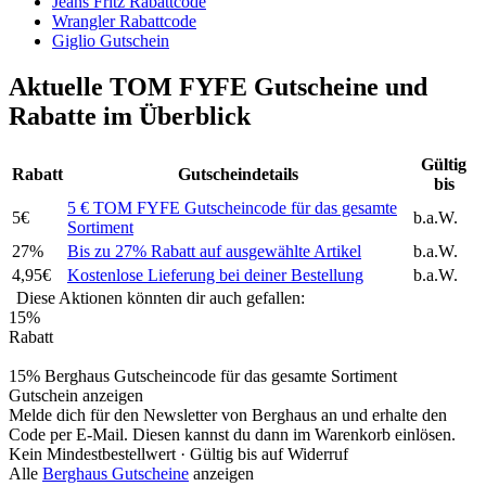
Jeans Fritz Rabattcode
Wrangler Rabattcode
Giglio Gutschein
Aktuelle TOM FYFE Gutscheine und
Rabatte im Überblick
Gültig
Rabatt
Gutscheindetails
bis
5 € TOM FYFE Gutscheincode für das gesamte
5€
b.a.W.
Sortiment
27%
Bis zu 27% Rabatt auf ausgewählte Artikel
b.a.W.
4,95€
Kostenlose Lieferung bei deiner Bestellung
b.a.W.
Diese Aktionen könnten dir auch gefallen:
15%
Rabatt
15% Berghaus Gutscheincode für das gesamte Sortiment
Gutschein anzeigen
Melde dich für den Newsletter von Berghaus an und erhalte den
Code per E-Mail. Diesen kannst du dann im Warenkorb einlösen.
Kein Mindestbestellwert ·
Gültig bis auf Widerruf
Alle
Berghaus Gutscheine
anzeigen