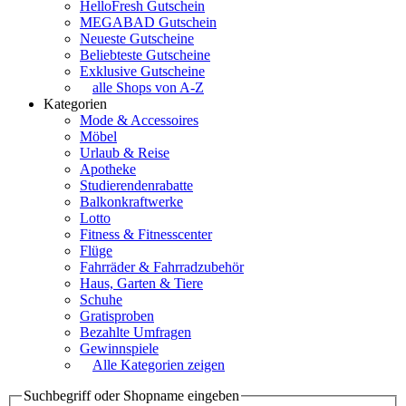
HelloFresh Gutschein
MEGABAD Gutschein
Neueste Gutscheine
Beliebteste Gutscheine
Exklusive Gutscheine
alle Shops von A-Z
Kategorien
Mode & Accessoires
Möbel
Urlaub & Reise
Apotheke
Studierendenrabatte
Balkonkraftwerke
Lotto
Fitness & Fitnesscenter
Flüge
Fahrräder & Fahrradzubehör
Haus, Garten & Tiere
Schuhe
Gratisproben
Bezahlte Umfragen
Gewinnspiele
Alle Kategorien zeigen
Suchbegriff oder Shopname eingeben