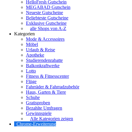
HelloFresh Gutschein
MEGABAD Gutschein
Neueste Gutscheine
Beliebteste Gutscheine
Exklusive Gutscheine
alle Shops von A-Z
Kategorien
Mode & Accessoires
Möbel
Urlaub & Reise
Apotheke
Studierendenrabatte
Balkonkraftwerke
Lotto
Fitness & Fitnesscenter
Flüge
Fahrräder & Fahrradzubehör
Haus, Garten & Tiere
Schuhe
Gratisproben
Bezahlte Umfragen
Gewinnspiele
Alle Kategorien zeigen
Chrome-Erweiterung