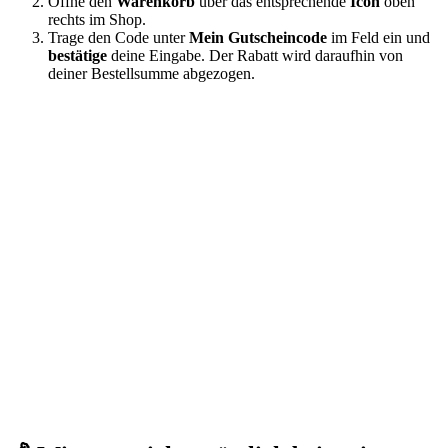
Öffne den
Warenkorb
über das entsprechende
Icon
oben
rechts im Shop.
Trage den Code unter
Mein Gutscheincode
im Feld ein und
bestätige
deine Eingabe. Der Rabatt wird daraufhin von
deiner Bestellsumme abgezogen.