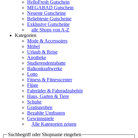
HelloFresh Gutschein
MEGABAD Gutschein
Neueste Gutscheine
Beliebteste Gutscheine
Exklusive Gutscheine
alle Shops von A-Z
Kategorien
Mode & Accessoires
Möbel
Urlaub & Reise
Apotheke
Studierendenrabatte
Balkonkraftwerke
Lotto
Fitness & Fitnesscenter
Flüge
Fahrräder & Fahrradzubehör
Haus, Garten & Tiere
Schuhe
Gratisproben
Bezahlte Umfragen
Gewinnspiele
Alle Kategorien zeigen
Suchbegriff oder Shopname eingeben