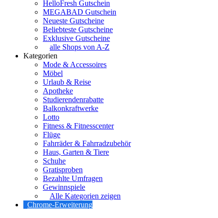
HelloFresh Gutschein
MEGABAD Gutschein
Neueste Gutscheine
Beliebteste Gutscheine
Exklusive Gutscheine
alle Shops von A-Z
Kategorien
Mode & Accessoires
Möbel
Urlaub & Reise
Apotheke
Studierendenrabatte
Balkonkraftwerke
Lotto
Fitness & Fitnesscenter
Flüge
Fahrräder & Fahrradzubehör
Haus, Garten & Tiere
Schuhe
Gratisproben
Bezahlte Umfragen
Gewinnspiele
Alle Kategorien zeigen
Chrome-Erweiterung