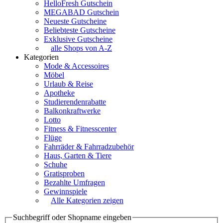
HelloFresh Gutschein
MEGABAD Gutschein
Neueste Gutscheine
Beliebteste Gutscheine
Exklusive Gutscheine
alle Shops von A-Z
Kategorien
Mode & Accessoires
Möbel
Urlaub & Reise
Apotheke
Studierendenrabatte
Balkonkraftwerke
Lotto
Fitness & Fitnesscenter
Flüge
Fahrräder & Fahrradzubehör
Haus, Garten & Tiere
Schuhe
Gratisproben
Bezahlte Umfragen
Gewinnspiele
Alle Kategorien zeigen
Suchbegriff oder Shopname eingeben