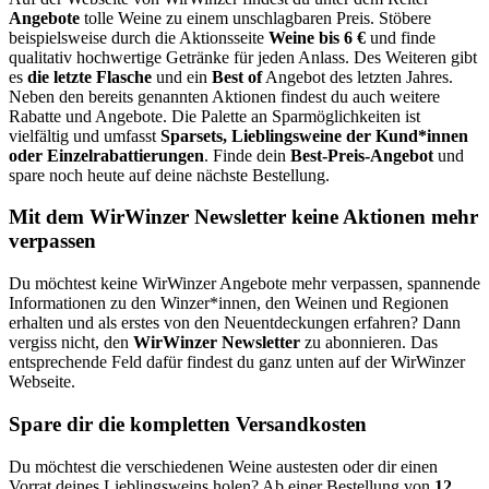
Angebote
tolle Weine zu einem unschlagbaren Preis. Stöbere
beispielsweise durch die Aktionsseite
Weine bis 6 €
und finde
qualitativ hochwertige Getränke für jeden Anlass. Des Weiteren gibt
es
die letzte Flasche
und ein
Best of
Angebot des letzten Jahres.
Neben den bereits genannten Aktionen findest du auch weitere
Rabatte und Angebote. Die Palette an Sparmöglichkeiten ist
vielfältig und umfasst
Sparsets, Lieblingsweine der Kund*innen
oder Einzelrabattierungen
. Finde dein
Best-Preis-Angebot
und
spare noch heute auf deine nächste Bestellung.
Mit dem WirWinzer Newsletter keine Aktionen mehr
verpassen
Du möchtest keine WirWinzer Angebote mehr verpassen, spannende
Informationen zu den Winzer*innen, den Weinen und Regionen
erhalten und als erstes von den Neuentdeckungen erfahren? Dann
vergiss nicht, den
WirWinzer Newsletter
zu abonnieren. Das
entsprechende Feld dafür findest du ganz unten auf der WirWinzer
Webseite.
Spare dir die kompletten Versandkosten
Du möchtest die verschiedenen Weine austesten oder dir einen
Vorrat deines Lieblingsweins holen? Ab einer Bestellung von
12