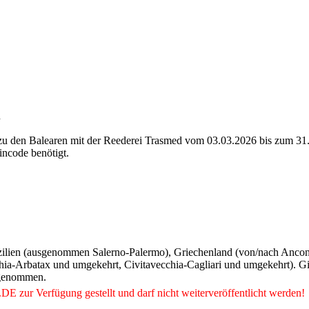
n
zu den Balearen mit der Reederei Trasmed vom 03.03.2026 bis zum 31.
incode benötigt.
Sizilien (ausgenommen Salerno-Palermo), Griechenland (von/nach Ancon
chia-Arbatax und umgekehrt, Civitavecchia-Cagliari und umgekehrt).
sgenommen.
.DE
zur Verfügung gestellt und darf nicht weiterveröffentlicht werden!