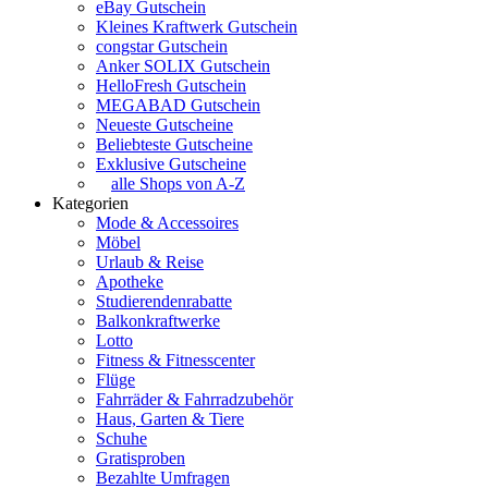
eBay Gutschein
Kleines Kraftwerk Gutschein
congstar Gutschein
Anker SOLIX Gutschein
HelloFresh Gutschein
MEGABAD Gutschein
Neueste Gutscheine
Beliebteste Gutscheine
Exklusive Gutscheine
alle Shops von A-Z
Kategorien
Mode & Accessoires
Möbel
Urlaub & Reise
Apotheke
Studierendenrabatte
Balkonkraftwerke
Lotto
Fitness & Fitnesscenter
Flüge
Fahrräder & Fahrradzubehör
Haus, Garten & Tiere
Schuhe
Gratisproben
Bezahlte Umfragen