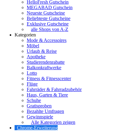
HelloFresh Gutschein
MEGABAD Gutschein
Neueste Gutscheine
Beliebteste Gutscheine
Exklusive Gutscheine
alle Shops von A-Z
Kategorien
Mode & Accessoires
Möbel
Urlaub & Reise
Apotheke
Studierendenrabatte
Balkonkraftwerke
Lotto
Fitness & Fitnesscenter
Flüge
Fahrräder & Fahrradzubehör
Haus, Garten & Tiere
Schuhe
Gratisproben
Bezahlte Umfragen
Gewinnspiele
Alle Kategorien zeigen
Chrome-Erweiterung