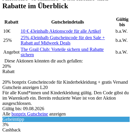
Rabatte im Überblick
Gültig
Rabatt
Gutscheindetails
bis
10€
10 € 43einhalb Aktionscode für alle Artikel
b.a.W.
25% 43einhalb Gutscheincode für den Sale +
25%
b.a.W.
Rabatt auf Midweek Deals
The Grail Club: Vorteile sichern und Rabatte
Angebot
b.a.W.
sichern
Diese Aktionen könnten dir auch gefallen:
20%
Rabatt
20% bonprix Gutscheincode für Kinderbekleidung + gratis Versand
Gutschein anzeigen
L20
Für alle Kund*innen und Kinderkleidung gültig. Den Code gibst du
im Warenkorb ein. Bereits reduzierte Ware ist von der Aktion
ausgeschlossen.
Gültig bis: 09.08.2026
Alle
bonprix Gutscheine
anzeigen
Geheimtipp
3%
Cashback