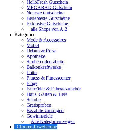
HelloFresh Gutschein
MEGABAD Gutschein
Neueste Gutscheine
Beliebteste Gutscheine
Exklusive Gutscheine
alle Shops von A-Z
Kategorien
Mode & Accessoires
Möbel
Urlaub & Reise
Apotheke
Studierendenrabatte
Balkonkraftwerke
Lotto
Fitness & Fitnesscenter
Flüge
Fahrräder & Fahrradzubehör
Haus, Garten & Tiere
Schuhe
Gratisproben
Bezahlte Umfragen
Gewinnspiele
Alle Kategorien zeigen
Chrome-Erweiterung