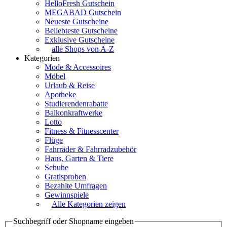
HelloFresh Gutschein
MEGABAD Gutschein
Neueste Gutscheine
Beliebteste Gutscheine
Exklusive Gutscheine
alle Shops von A-Z
Kategorien
Mode & Accessoires
Möbel
Urlaub & Reise
Apotheke
Studierendenrabatte
Balkonkraftwerke
Lotto
Fitness & Fitnesscenter
Flüge
Fahrräder & Fahrradzubehör
Haus, Garten & Tiere
Schuhe
Gratisproben
Bezahlte Umfragen
Gewinnspiele
Alle Kategorien zeigen
Suchbegriff oder Shopname eingeben