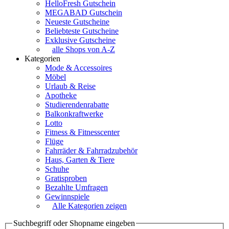
HelloFresh Gutschein
MEGABAD Gutschein
Neueste Gutscheine
Beliebteste Gutscheine
Exklusive Gutscheine
alle Shops von A-Z
Kategorien
Mode & Accessoires
Möbel
Urlaub & Reise
Apotheke
Studierendenrabatte
Balkonkraftwerke
Lotto
Fitness & Fitnesscenter
Flüge
Fahrräder & Fahrradzubehör
Haus, Garten & Tiere
Schuhe
Gratisproben
Bezahlte Umfragen
Gewinnspiele
Alle Kategorien zeigen
Suchbegriff oder Shopname eingeben