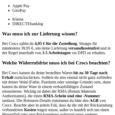
Apple Pay
GiroPay
Klarna
DIRECTEbanking
Was muss ich zur Lieferung wissen?
Bei Crocs zahlst du
4,95 € für die Zustellung
. Shoppe für
mindestens 39,95 €, um deine Lieferung
versandkostenfrei
und in
der Regel innerhalb von
3-5 Arbeitstagen
via DPD zu erhalten.
Welche Widerrufsfrist muss ich bei Crocs beachten?
Bei Crocs kannst du deine bestellten Waren
bis zu 30 Tage nach
Erhalt
zurückschicken. Solltest du also einmal nicht ganz zufrieden
mit deiner Wahl (Farbe, Passform oder sonstige Gründe) sein, dann
kannst du deine Ware in einem verkaufsfähigen Zustand
retournieren. Wichtig ist dabei die RMA (Return Materials
Authorization), die einen
RMA-Schein und eine -Nummer
umfasst. Die Retouren-Details entnimmst du bitte den
AGB
von
Crocs. Beachte aber in jedem Fall, dass du die mit der Rücksendung
verbundenen
Kosten
tragen musst, außer es handelt sich um einen
Mangelfall oder eine Rücksendung aufgrund eines anderen