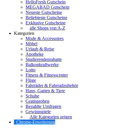
HelloFresh Gutschein
MEGABAD Gutschein
Neueste Gutscheine
Beliebteste Gutscheine
Exklusive Gutscheine
alle Shops von A-Z
Kategorien
Mode & Accessoires
Möbel
Urlaub & Reise
Apotheke
Studierendenrabatte
Balkonkraftwerke
Lotto
Fitness & Fitnesscenter
Flüge
Fahrräder & Fahrradzubehör
Haus, Garten & Tiere
Schuhe
Gratisproben
Bezahlte Umfragen
Gewinnspiele
Alle Kategorien zeigen
Chrome-Erweiterung