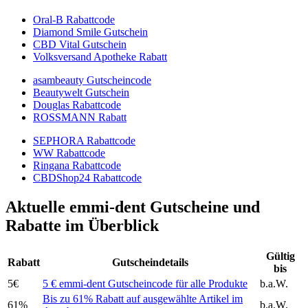
Oral-B Rabattcode
Diamond Smile Gutschein
CBD Vital Gutschein
Volksversand Apotheke Rabatt
asambeauty Gutscheincode
Beautywelt Gutschein
Douglas Rabattcode
ROSSMANN Rabatt
SEPHORA Rabattcode
WW Rabattcode
Ringana Rabattcode
CBDShop24 Rabattcode
Aktuelle emmi-dent Gutscheine und
Rabatte im Überblick
Gültig
Rabatt
Gutscheindetails
bis
5€
5 € emmi-dent Gutscheincode für alle Produkte
b.a.W.
Bis zu 61% Rabatt auf ausgewählte Artikel im
61%
b.a.W.