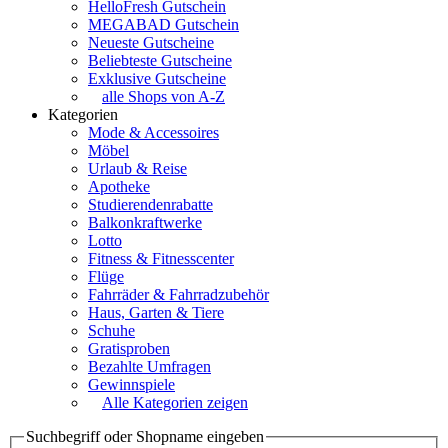
HelloFresh Gutschein
MEGABAD Gutschein
Neueste Gutscheine
Beliebteste Gutscheine
Exklusive Gutscheine
alle Shops von A-Z
Kategorien
Mode & Accessoires
Möbel
Urlaub & Reise
Apotheke
Studierendenrabatte
Balkonkraftwerke
Lotto
Fitness & Fitnesscenter
Flüge
Fahrräder & Fahrradzubehör
Haus, Garten & Tiere
Schuhe
Gratisproben
Bezahlte Umfragen
Gewinnspiele
Alle Kategorien zeigen
Suchbegriff oder Shopname eingeben