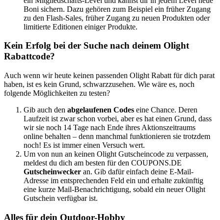
ein Mitgliedschafts-Level und kannst dir in jedem Level neue
Boni sichern. Dazu gehören zum Beispiel ein früher Zugang
zu den Flash-Sales, früher Zugang zu neuen Produkten oder
limitierte Editionen einiger Produkte.
Kein Erfolg bei der Suche nach deinem Olight
Rabattcode?
Auch wenn wir heute keinen passenden Olight Rabatt für dich parat
haben, ist es kein Grund, schwarzzusehen. Wie wäre es, noch
folgende Möglichkeiten zu testen?
Gib auch den
abgelaufenen Codes
eine Chance. Deren
Laufzeit ist zwar schon vorbei, aber es hat einen Grund, dass
wir sie noch 14 Tage nach Ende ihres Aktionszeitraums
online behalten – denn manchmal funktionieren sie trotzdem
noch! Es ist immer einen Versuch wert.
Um von nun an keinen Olight Gutscheincode zu verpassen,
meldest du dich am besten für den
COUPONS
.DE
Gutscheinwecker
an. Gib dafür einfach deine E-Mail-
Adresse im entsprechenden Feld ein und erhalte zukünftig
eine kurze Mail-Benachrichtigung, sobald ein neuer Olight
Gutschein verfügbar ist.
Alles für dein Outdoor-Hobby