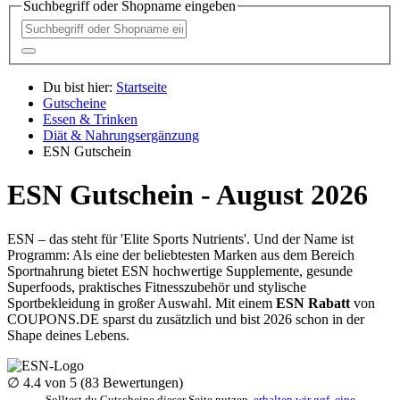
Suchbegriff oder Shopname eingeben
Du bist hier:
Startseite
Gutscheine
Essen & Trinken
Diät & Nahrungsergänzung
ESN Gutschein
ESN Gutschein - August 2026
ESN – das steht für 'Elite Sports Nutrients'. Und der Name ist
Programm: Als eine der beliebtesten Marken aus dem Bereich
Sportnahrung bietet ESN hochwertige Supplemente, gesunde
Superfoods, praktisches Fitnesszubehör und stylische
Sportbekleidung in großer Auswahl. Mit einem
ESN Rabatt
von
COUPONS
.DE
sparst du zusätzlich und bist 2026 schon in der
Shape deines Lebens.
∅
4.4
von 5 (
83
Bewertungen)
Solltest du Gutscheine dieser Seite nutzen,
erhalten wir ggf. eine