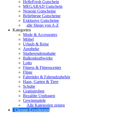
HelloFresh Gutschein
MEGABAD Gutschein
Neueste Gutscheine
Beliebteste Gutscheine
Exklusive Gutscheine
alle Shops von A-Z
Kategorien
Mode & Accessoires
Möbel
Urlaub & Reise
Apotheke
Studierendenrabatte
Balkonkraftwerke
Lotto
Fitness & Fitnesscenter
Flüge
Fahrräder & Fahrradzubehör
Haus, Garten & Tiere
Schuhe
Gratisproben
Bezahlte Umfragen
Gewinnspiele
Alle Kategorien zeigen
Chrome-Erweiterung