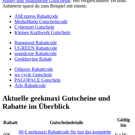
Handy und Smartphone Gutscheine
. Bei vergleichbaren Technik-
Anbietern sparst du zum Beispiel mit einem:
AliExpress Rabattcode
MediaMarkt Gutscheincode
Cyberport Gutschein
Kleines Kraftwerk Gutschein
Banggood Rabattcode
UGREEN Rabattcode
soundcore Rabattcode
Geekbuying Rabatt
Odiporo Rabattcode
we cycle Gutschein
PAGOPACE Gutschein
Arlo Rabattcode
Aktuelle geekmaxi Gutscheine und
Rabatte im Überblick
Gültig
Rabatt
Gutscheindetails
bis
60 € geekmaxi Rabattcode für fast das komplette
60€
b.a.W.