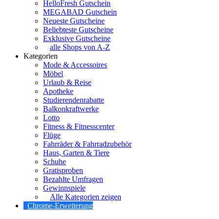
HelloFresh Gutschein
MEGABAD Gutschein
Neueste Gutscheine
Beliebteste Gutscheine
Exklusive Gutscheine
alle Shops von A-Z
Kategorien
Mode & Accessoires
Möbel
Urlaub & Reise
Apotheke
Studierendenrabatte
Balkonkraftwerke
Lotto
Fitness & Fitnesscenter
Flüge
Fahrräder & Fahrradzubehör
Haus, Garten & Tiere
Schuhe
Gratisproben
Bezahlte Umfragen
Gewinnspiele
Alle Kategorien zeigen
Chrome-Erweiterung