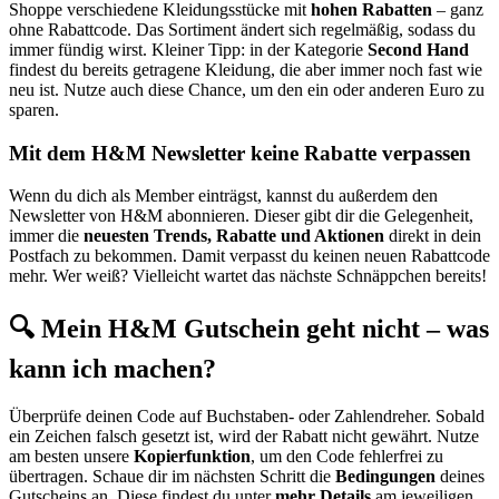
Shoppe verschiedene Kleidungsstücke mit
hohen Rabatten
– ganz
ohne Rabattcode. Das Sortiment ändert sich regelmäßig, sodass du
immer fündig wirst. Kleiner Tipp: in der Kategorie
Second Hand
findest du bereits getragene Kleidung, die aber immer noch fast wie
neu ist. Nutze auch diese Chance, um den ein oder anderen Euro zu
sparen.
Mit dem H&M Newsletter keine Rabatte verpassen
Wenn du dich als Member einträgst, kannst du außerdem den
Newsletter von H&M abonnieren. Dieser gibt dir die Gelegenheit,
immer die
neuesten Trends, Rabatte und Aktionen
direkt in dein
Postfach zu bekommen. Damit verpasst du keinen neuen Rabattcode
mehr. Wer weiß? Vielleicht wartet das nächste Schnäppchen bereits!
🔍 Mein H&M Gutschein geht nicht – was
kann ich machen?
Überprüfe deinen Code auf Buchstaben- oder Zahlendreher. Sobald
ein Zeichen falsch gesetzt ist, wird der Rabatt nicht gewährt. Nutze
am besten unsere
Kopierfunktion
, um den Code fehlerfrei zu
übertragen. Schaue dir im nächsten Schritt die
Bedingungen
deines
Gutscheins an. Diese findest du unter
mehr Details
am jeweiligen