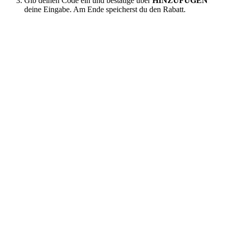
Gib deinen Code ein und bestätige über
HINZUFÜGEN
deine Eingabe. Am Ende speicherst du den Rabatt.