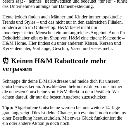
bereits sagt - "hennes" ist schwedisch und bedeutet "für sie" - führte
das Unternehmen anfangs nur Damenbekleidung.
Heute jedoch finden auch Männer und Kinder immer topaktuelle
Trends und Styles – und das nicht nur in den zahlreichen Filialen,
sondern auch im Onlineshop. H&M bietet nicht nur
modebegeisterten Menschen ein umfangreiches Angebot. Auch für
Dekoliebhaber gibt es im Shop von H&M eine eigene Kategorie –
H&M Home. Hier findest du unter anderem Kissen, Kerzen und
Kerzenleuchter, Vorhänge, Geschirr, Vasen und vieles mehr.
⏰ Keinen H&M Rabattcode mehr
verpassen
Schnappe dir deine E-Mail-Adresse und melde dich für unseren
Gutscheinwecker
an. Anschließend bekommst du von uns immer
die neuesten Gutscheine von H&M direkt in dein Postfach. Wir
achten darauf, dir nur die besten Angebote zuzuschicken.
Tipp:
Abgelaufene Gutscheine werden bei uns weitere 14 Tage
grau angezeigt. Dies ist deine Chance, um eventuell noch mehr aus
einer Bestellung herauszuholen. Mit etwas Glück funktioniert die
ein oder andere Aktion ja doch noch.