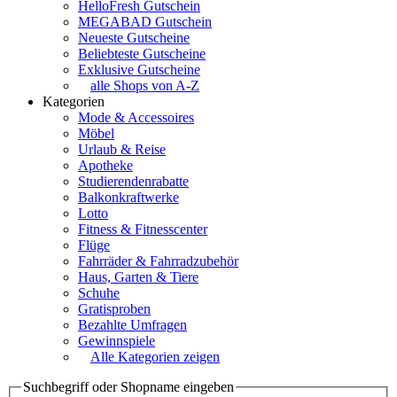
HelloFresh Gutschein
MEGABAD Gutschein
Neueste Gutscheine
Beliebteste Gutscheine
Exklusive Gutscheine
alle Shops von A-Z
Kategorien
Mode & Accessoires
Möbel
Urlaub & Reise
Apotheke
Studierendenrabatte
Balkonkraftwerke
Lotto
Fitness & Fitnesscenter
Flüge
Fahrräder & Fahrradzubehör
Haus, Garten & Tiere
Schuhe
Gratisproben
Bezahlte Umfragen
Gewinnspiele
Alle Kategorien zeigen
Suchbegriff oder Shopname eingeben