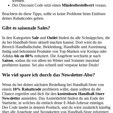
werden.
Der Discount Code setzt einen
Mindestbestellwert
voraus.
Beachtest du diese Tipps, sollte es keine Probleme beim Einlösen
deines Rabattcodes geben.
Gibt es saisonale Sales?
In den Kategorien
Sale
und
Outlet
findest du alle Schnäppchen, die
du bei Handball-Store aktuell machen kannst. Dort wirst du im
Bereich Handballschuhe, Bekleidung, Handbälle und Ausrüstung
findig und bekommst Produkte von Top-Marken wie Kempa oder
Adidas
bis zu 80%
reduziert. Die Angebote wechseln je nach
Saison
, sodass du vor allem im Winter und Sommer maximal
profitieren kannst. Sei also schnell und verpasse keine Deals!
Wie viel spare ich durch das Newsletter-Abo?
Wenn du bei deiner nächsten Bestellung bei Handball-Store von
einem
10% Rabattcode
profitieren willst, dann solltest du die
Chance ergreifen und dich für den
kostenlosen Handball-Store
Newsletter
anmelden. Das Anmeldefeld findest du am Ende der
Startseite, in welches du einfach deine E-Mail-Adresse einträgst.
Der Code landet in deinem Postfach, und du wirst zusätzlich künftig
über alle Angebote und Neuigkeiten von Handball-Store informiert.