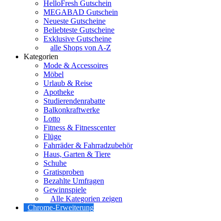
HelloFresh Gutschein
MEGABAD Gutschein
Neueste Gutscheine
Beliebteste Gutscheine
Exklusive Gutscheine
alle Shops von A-Z
Kategorien
Mode & Accessoires
Möbel
Urlaub & Reise
Apotheke
Studierendenrabatte
Balkonkraftwerke
Lotto
Fitness & Fitnesscenter
Flüge
Fahrräder & Fahrradzubehör
Haus, Garten & Tiere
Schuhe
Gratisproben
Bezahlte Umfragen
Gewinnspiele
Alle Kategorien zeigen
Chrome-Erweiterung