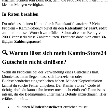
erhalten. Schnell sein lohnt sich, denn die Produkte sind meist nur in
kleinen Mengen verfügbar.
In Raten bezahlen
Du möchtest deinen Kamin durch Ratenkauf finanzieren? Kein
Problem – Kamin-Store24 bietet dir den
Ratenkauf by easyCredit
an, um dir diesen Wunsch zu erfüllen. Schon ab einem Betrag von
200 € kannst du diese Zahlart nutzen. Profitiere dabei von einer 30-
tägigen
Zahlungspause
!
🔍 Warum lässt sich mein Kamin-Store24
Gutschein nicht einlösen?
Wenn du Probleme bei der Verwendung eines Gutscheins hast,
könnte das daran liegen, dass sich Leerzeichen oder
Buchstabendreher eingeschlichen haben. Mit der Kopierfunktion
kannst du solche Fehler umgehen. Der Kamin-Store24 Code ist
richtig, doch du kannst ihn immer noch nicht einlösen? Dann ist es
ratsam, dir die Bedingungen unter
mehr Details
anzuschauen. Hier
erfährst du, ob ...
... du einen
Mindestbestellwert
erreichen musst