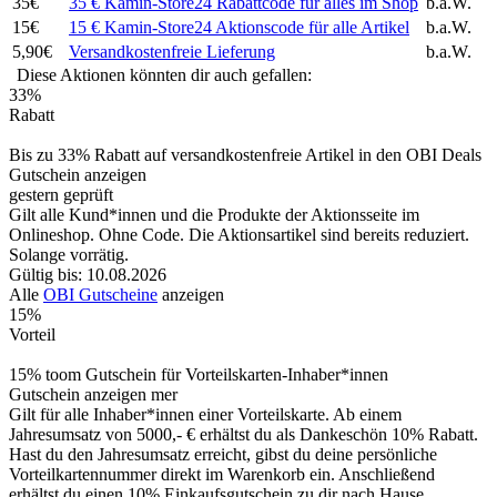
35€
35 € Kamin-Store24 Rabattcode für alles im Shop
b.a.W.
15€
15 € Kamin-Store24 Aktionscode für alle Artikel
b.a.W.
5,90€
Versandkostenfreie Lieferung
b.a.W.
Diese Aktionen könnten dir auch gefallen:
33%
Rabatt
Bis zu 33% Rabatt auf versandkostenfreie Artikel in den OBI Deals
Gutschein anzeigen
gestern geprüft
Gilt alle Kund*innen und die Produkte der Aktionsseite im
Onlineshop. Ohne Code. Die Aktionsartikel sind bereits reduziert.
Solange vorrätig.
Gültig bis: 10.08.2026
Alle
OBI Gutscheine
anzeigen
15%
Vorteil
15% toom Gutschein für Vorteilskarten-Inhaber*innen
Gutschein anzeigen
mer
Gilt für alle Inhaber*innen einer Vorteilskarte. Ab einem
Jahresumsatz von 5000,- € erhältst du als Dankeschön 10% Rabatt.
Hast du den Jahresumsatz erreicht, gibst du deine persönliche
Vorteilkartennummer direkt im Warenkorb ein. Anschließend
erhältst du einen 10% Einkaufsgutschein zu dir nach Hause