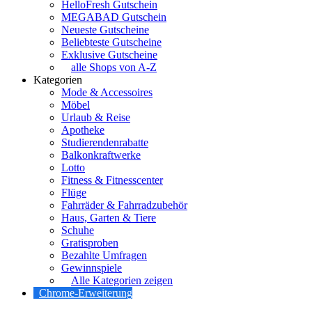
HelloFresh Gutschein
MEGABAD Gutschein
Neueste Gutscheine
Beliebteste Gutscheine
Exklusive Gutscheine
alle Shops von A-Z
Kategorien
Mode & Accessoires
Möbel
Urlaub & Reise
Apotheke
Studierendenrabatte
Balkonkraftwerke
Lotto
Fitness & Fitnesscenter
Flüge
Fahrräder & Fahrradzubehör
Haus, Garten & Tiere
Schuhe
Gratisproben
Bezahlte Umfragen
Gewinnspiele
Alle Kategorien zeigen
Chrome-Erweiterung